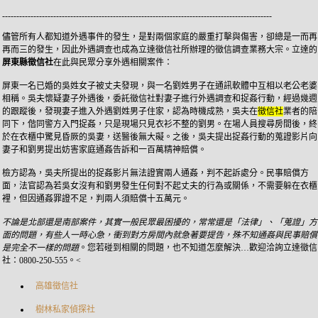
-----------------------------------------------------------------------------------------------
儘管所有人都知道外遇事件的發生，是對兩個家庭的嚴重打擊與傷害，卻總是一而再
再而三的發生，因此外遇調查也成為立達徵信社所辦理的徵信調查業務大宗。立達的
屏東縣徵信社
在此與民眾分享外遇相關案件：
屏東一名已婚的吳姓女子被丈夫發現，與一名劉姓男子在通訊軟體中互相以老公老婆
相稱。吳夫懷疑妻子外遇後，委託徵信社對妻子進行外遇調查和捉姦行動，經過幾週
的跟蹤後，發現妻子進入外遇劉姓男子住家，認為時機成熟，吳夫在
徵信社
業者的陪
同下，偕同警方入門捉姦，只是現場只見衣衫不整的劉男。在場人員搜尋房間後，終
於在衣櫃中驚見昏厥的吳妻，送醫後無大礙。之後，吳夫提出捉姦行動的蒐證影片向
妻子和劉男提出妨害家庭通姦告訴和一百萬精神賠償。
檢方認為，吳夫所提出的捉姦影片無法證實兩人通姦，判不起訴處分。民事賠償方
面，法官認為若吳女沒有和劉男發生任何對不起丈夫的行為或關係，不需要躲在衣櫃
裡，但因通姦罪證不足，判兩人須賠償十五萬元。
不論是北部還是南部案件，其實一般民眾最困擾的，常常還是「法律」、「蒐證」方
面的問題，有些人一時心急，衝到對方房間內就急著要提告，殊不知通姦與民事賠償
是完全不一樣的問題
。您若碰到相關的問題，也不知道怎麼解決…歡迎洽詢立達徵信
社：0800-250-555。<
高雄徵信社
樹林私家偵探社