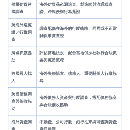
侵權仿冒跨
海外仿冒品來源追查、製造端與流通端查
國調查
證、跨境侵權行為蒐證
跨海外遇蒐
調查配偶在海外的行蹤軌跡、同居或不正當
證／行蹤調
關係事實查證
查
跨國抓姦協
評估當地法規、配合當地偵探社執行合法抓
助
姦與蒐證流程
跨國尋人找
海外失聯親友、債務人、重要關係人行蹤協
人
尋
跨國債務調
海外債務人資產與行蹤調查，搭配債務協商
查與催收協
與合法催收協助
助
海外資產調
不動產、公司持股、銀行往來與可查詢資產
查
資訊整理