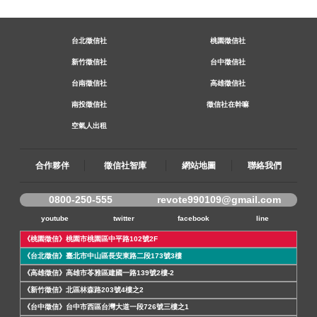
台北徵信社
桃園徵信社
新竹徵信社
台中徵信社
台南徵信社
高雄徵信社
南投徵信社
徵信社在幹嘛
空氣人出租
合作夥伴
徵信社智庫
網站地圖
聯絡我們
0800-250-555
revote990109@gmail.com
youtube
twitter
facebook
line
《桃園徵信》桃園市桃園區中平路102號2F
《台北徵信》臺北市中山區長安東路二段173號3樓
《高雄徵信》高雄市苓雅區建國一路139號2樓-2
《新竹徵信》北區林森路203號4樓之2
《台中徵信》台中市西區台灣大道一段726號三樓之1