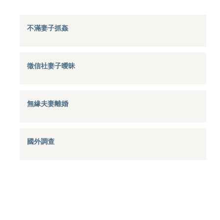
不滿妻子抓姦
徵信社妻子曖昧
無緣夫妻離婚
國外調查