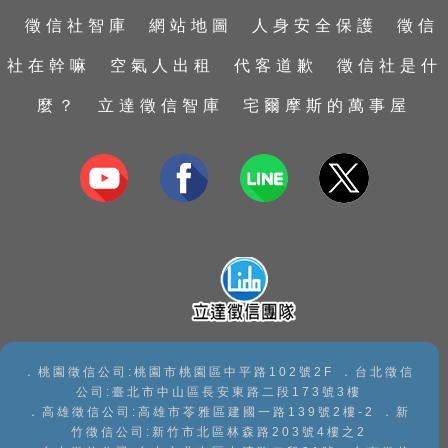
行蹤蒐證
外遇蒐證
台中徵信社
彰化徵信社
徵信社智庫
網站地圖
人身安全保護
徵信
婚前徵信
包二奶
台南徵信社
南投徵信社
社在幹嘛
空氣人出租
代客道歉
徵信社是什
證據保全
捉姦抓姦
高雄徵信社
嘉義徵信社
麼？
立達徵信智庫
宅爾摩斯的萬事屋
家暴及兒童虐待蒐證
抓姦
屏東徵信社
私家偵探
婚姻危機處理
宜蘭徵信社
子女行蹤調查
感情挽回
台東徵信社
手機資料救援
花蓮徵信社
手機檢測
澎湖徵信社
．桃園徵信公司:桃園市桃園區中平路102號2F ．台北徵信
公司:臺北市中山區長安東路二段173號3樓
．高雄徵信公司:高雄市苓雅區建國一路139號2樓-2 ．新
竹徵信公司:新竹市北區林森路203號4樓之2