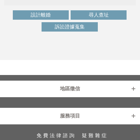
設計離婚
尋人查址
訴訟證據蒐集
地區徵信
新北徵信社
基隆徵信社
服務項目
台北徵信社
中壢徵信社
桃園徵信社
苗栗徵信社
免費法律諮詢
疑難雜症
工商徵信
外遇診療室
新竹徵信社
雲林徵信社