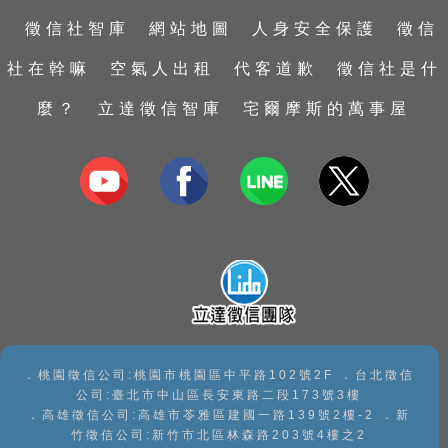
行蹤蒐證
外遇蒐證
台中徵信社
彰化徵信社
徵信社智庫
網站地圖
人身安全保護
徵信
婚前徵信
包二奶
台南徵信社
南投徵信社
社在幹嘛
空氣人出租
代客道歉
徵信社是什
證據保全
捉姦抓姦
高雄徵信社
嘉義徵信社
麼？
立達徵信智庫
宅爾摩斯的萬事屋
家暴及兒童虐待蒐證
抓姦
屏東徵信社
私家偵探
婚姻危機處理
宜蘭徵信社
子女行蹤調查
感情挽回
台東徵信社
手機資料救援
花蓮徵信社
手機檢測
澎湖徵信社
．桃園徵信公司:桃園市桃園區中平路102號2F ．台北徵信
公司:臺北市中山區長安東路二段173號3樓
．高雄徵信公司:高雄市苓雅區建國一路139號2樓-2 ．新
竹徵信公司:新竹市北區林森路203號4樓之2