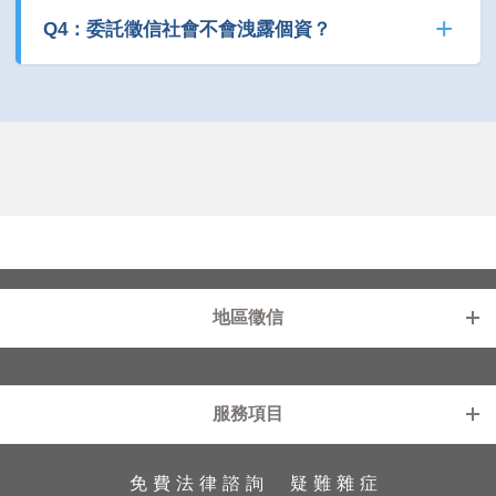
Q4：委託徵信社會不會洩露個資？
地區徵信
新北徵信社
基隆徵信社
服務項目
台北徵信社
中壢徵信社
桃園徵信社
苗栗徵信社
免費法律諮詢
疑難雜症
工商徵信
外遇診療室
新竹徵信社
雲林徵信社