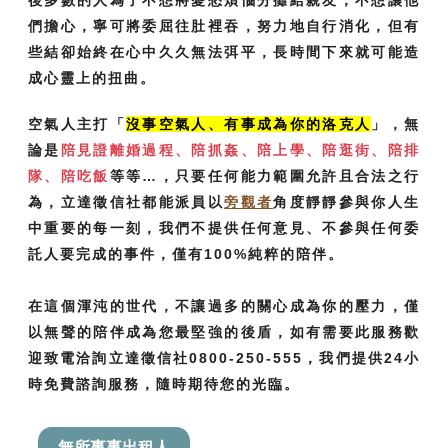
們擔心，寧可將委屈往肚裡吞，努力地自行消化，但有
些結卻始終在心中久久無法弭平，長時間下來就可能造
成心靈上的扭曲。
空氣人主打「
沒事空氣人、有事成為你的洛克人
」，無
論是
陪見證離婚過程、陪抓姦、陪上學、陪逛街、陪排
隊、陪吃飯
等等…，只要任何能力範圍允許且合法之行
為，立達徵信社都能派員以
旁觀者
角度靜靜參與你人生
中重要的每一刻，我們不提供任何意見、不參與任何委
託人要完成的事件，僅有100%純粹的陪伴。
在這個渾沌的世代，不讓過多的關心成為你的壓力，僅
以無聲的陪伴成為您最堅強的後盾，如有需要此服務歡
迎致電洽詢立達徵信社0800-250-555，我們提供24小
時免費諮詢服務，隨時期待您的光臨。
無所事事出租人