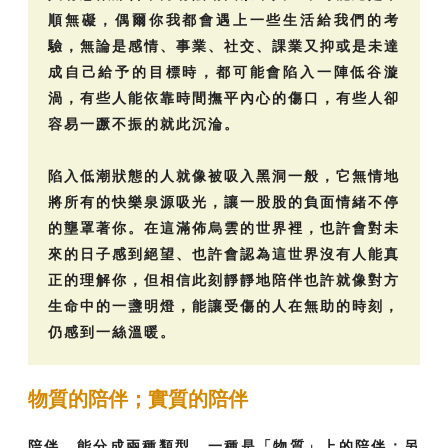
順無礙，偶爾你我都會遇上一些生活給我們的考
驗，無論是感情、事業、社交、課業又抑或是未達
成自己給予的目標時，都可能會陷入一陣低谷漩
渦，有些人能依靠時間撫平內心的傷口，有些人卻
容易一蹶不振的就此沉淪。
陷入低潮狀態的人就像被吸入黑洞一般，它無情地
將所有的快樂泉源吸光，讓一股股的負面情緒不停
的壟罩著你。在這滿佈烏雲的世界裡，也許會對未
來的日子感到絕望、也許會認為這世界沒有人能真
正的理解你，但相信此刻靜靜地陪伴也許就像對方
生命中的一盞明燈，能讓受傷的人在無助的時刻，
仍感到一絲溫暖。
物質的陪伴；實質的陪伴
陪伴，能分成兩種類型，一種是「物質」上的陪伴；另