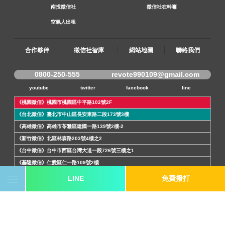
南投徵信社
徵信社在幹嘛
空氣人出租
合作夥伴
徵信社智庫
網站地圖
聯絡我們
0800-250-555
revote990109@gmail.com
youtube
twitter
facebook
line
《桃園徵信》桃園市桃園區中平路102號2F
《台北徵信》臺北市中山區長安東路二段173號3樓
《高雄徵信》高雄市苓雅區建國一路139號2樓-2
《新竹徵信》北區林森路203號4樓之2
《台中徵信》台中市西區台灣大道一段726號三樓之1
《基隆徵信》仁愛區仁一路109號2樓
《香港徵信》100 Queen's Road Central,6th,12th,&15th Floors,Central
LINE
免費撥打
《日本徵信》30/F Shinjuku Park Tower,3-7-1 Nishi-Shinjuku,Shinjuku-
ku,Tokyo,163-1030
《菲律賓分公司》20A Eton Parkview, 115 Gamboa street, Legaspi Village makati
city