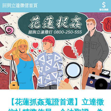
徵信價錢
【花蓮抓姦蒐證首選】立達徵