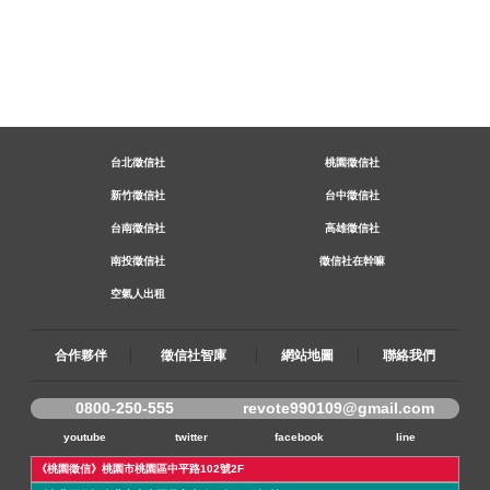
台北徵信社
桃園徵信社
新竹徵信社
台中徵信社
台南徵信社
高雄徵信社
南投徵信社
徵信社在幹嘛
空氣人出租
合作夥伴
徵信社智庫
網站地圖
聯絡我們
0800-250-555
revote990109@gmail.com
youtube
twitter
facebook
line
《桃園徵信》桃園市桃園區中平路102號2F