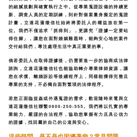
的細膩規劃與確實執行之中。從專業蒐證設備的持續更
新、調查人員的定期訓練，到針對個案量身擬定的蒐證
計畫，立達花蓮徵信社始終將委託人的權益放在第一
位。我們不僅追求「抓得到」，更講究「證據一定要站
得住腳」，讓您在面對婚姻難題時，能夠安心地把案件
交付給我們，專注處理生活中真正重要的事。
倘若委託人在取得證據後，仍需要進一步的協商或法律
諮詢，立達花蓮徵信社也能協助轉介專業律師資源，讓
您在求償、離婚訴訟等後續程序上，同樣能獲得完整且
專業的支持，不必獨自面對繁瑣的法律程序。
若您正面臨捉姦或外遇蒐證的需求，歡迎隨時來電與立
達花蓮徵信社聯繫0800-250-555。我們將以扎實的專
業能力、嚴謹的合法程序，協助您掌握有力且具公信力
的證據，找回屬於自己的公道與安心。
這些疑問，是不是也困擾著您？常見問題