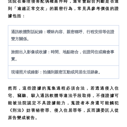
法院在審理侵害配偶權案件時，通常會綜合判斷是否達
到「逾越正常交友」的親密行為，常見具參考價值的證
據包括：
通訊軟體對話紀錄：曖昧內容、親密稱呼、行程安排等佐證
雙方關係。
旅館出入影像或收據：時間、地點吻合，佐證同住或幽會事
實。
現場照片或錄影：拍攝到親密互動或同居生活跡象。
然而，這些證據的蒐集過程必須合法，若透過侵入住
宅、竊聽、駭入通訊軟體等違法手段取得，不僅證據可
能被法院認定不具證據能力，蒐證者本身還可能觸犯
《刑法》妨害秘密罪、侵入住居罪等，反而讓委託人從
原告變成被告。