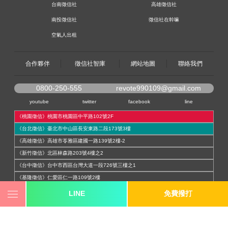
台南徵信社
高雄徵信社
南投徵信社
徵信社在幹嘛
空氣人出租
合作夥伴
徵信社智庫
網站地圖
聯絡我們
0800-250-555
revote990109@gmail.com
youtube
twitter
facebook
line
《桃園徵信》桃園市桃園區中平路102號2F
《台北徵信》臺北市中山區長安東路二段173號3樓
《高雄徵信》高雄市苓雅區建國一路139號2樓-2
《新竹徵信》北區林森路203號4樓之2
《台中徵信》台中市西區台灣大道一段726號三樓之1
《基隆徵信》仁愛區仁一路109號2樓
《香港徵信》100 Queen's Road Central,6th,12th,&15th Floors,Central
LINE
免費撥打
《日本徵信》30/F Shinjuku Park Tower,3-7-1 Nishi-Shinjuku,Shinjuku-ku,Tokyo,163-
1030
《菲律賓分公司》20A Eton Parkview, 115 Gamboa street, Legaspi Village makati city