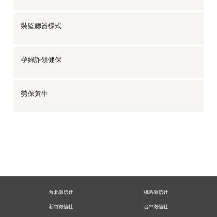
裝監聽器樣式
孕婦詐領健保
勞保黃牛
台北徵信社
桃園徵信社
新竹徵信社
台中徵信社