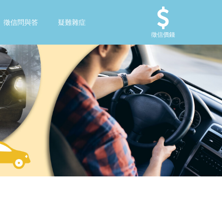
徵信問與答
疑難雜症
徵信價錢