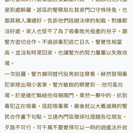
是到處躲藏，該區的警察局在其家門口守株待兔，也
跟其親人溝通好，告訴他們逃避法律的制裁，對誰都
沒好處。家人也受不了為了吸毒敗光祖產的兒子。跟
警方密切合作。不過該毒犯逃亡日久，警覺性相當
高。並沒有時常回家，也讓警方的努力屢屢以失敗收
場。
一次巡邏，警方夥同替代役男前往察看，赫然發現毒
犯家裡出現小客車，警方敏銳的察覺到….他可能在
場。於是連忙聯絡他母親開門，果然一擊中的，抓到
毒犯正在吸毒，這起吸毒案，最後就以大義滅親的警
民合作畫下句點。立達內門區徵探社提醒各位朋友，
歹路不可行，可千萬不要覺得可以一時的逍遙法外就