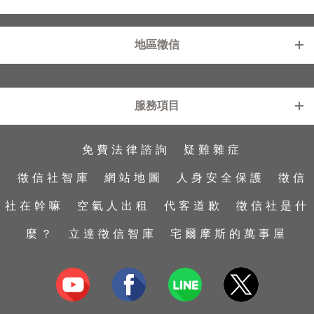
地區徵信
新北徵信社
基隆徵信社
服務項目
台北徵信社
中壢徵信社
桃園徵信社
苗栗徵信社
免費法律諮詢
疑難雜症
工商徵信
外遇診療室
新竹徵信社
雲林徵信社
行蹤蒐證
外遇蒐證
台中徵信社
彰化徵信社
徵信社智庫
網站地圖
人身安全保護
徵信
婚前徵信
包二奶
台南徵信社
南投徵信社
社在幹嘛
空氣人出租
代客道歉
徵信社是什
證據保全
捉姦抓姦
高雄徵信社
嘉義徵信社
麼？
立達徵信智庫
宅爾摩斯的萬事屋
家暴及兒童虐待蒐證
抓姦
屏東徵信社
私家偵探
婚姻危機處理
宜蘭徵信社
子女行蹤調查
感情挽回
台東徵信社
手機資料救援