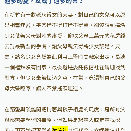
過多的愛，反成了過多的害？
在新竹有一對老來得女的夫妻，對自己的女兒可以說
是相當疼愛，平常捨不得打捨不得罵，卻沒想到這名
少女仗著父母對她的疼愛，偷取父母上萬元的私房錢
去買最新型的手機，讓父母親氣得將少女禁足。只
是，該名少女竟然為此利用上學時間離家出走，長達
一個禮拜沒有回家，最後還是委託徵信社在網咖找到
對方，但少女毫無悔過之意，在當下竟還對自己的父
母大聲嚷嚷，讓人不禁搖頭連連。
在溺愛與疏離間把持著與孩子相處的尺度，是所有父
母都需要學習的事務。但如果是想尋人或是尋找秘
密，那不妨讓專業的
徵信社
為您代勞，立達徵信社全