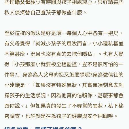
些
忙碌父母
極少有時間與孩子相處談心，只好請這些
私人偵探替自己查孩子都做些什麼。
至於這樣的做法是好是壞…每個人心中各有一把尺，
有父母覺得「就減少孩子的風險而言，小小隱私權並
不算甚麼，況且也沒有真的去挖他隱私」。也有人覺
得「小孩那麼小就要被全程監控，豈不是很可怕的一
件事?」身為為人父母的您又怎麼想呢?身為徵信社的
小建議是…「如果沒有特殊異狀，其實無須刻意去刺
探孩子的生活狀況，因為他真的信賴你，甚麼事都會
跟你說。」但如果真的發生了不尋常的異狀，私下秘
密調查，也許就是在為孩子的健康與安全把關呢。