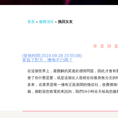
首頁
»
服務項目
»
挽回女友
專業辦案
(發佈時間:2019-09-28 15:55:08)
辜負了對方，懊悔不已嗎？
在這個世界上，最難解的莫過於感情問題，因此才會有
會了你什麼是愛，或是這個女人曾經在你最身無分文的
多來，在業界是唯一擁有正面新聞的徵信社，收費價格
義，都歡迎您致電前來諮詢，我們24小時全天候為您服