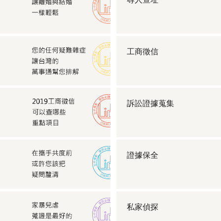
工商徵信
訴訟證據蒐集
證據保全
私家偵探