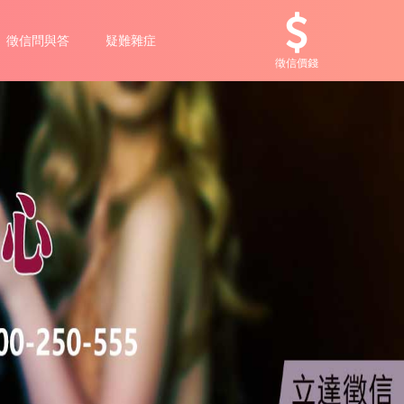
徵信問與答
疑難雜症
徵信價錢