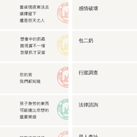
感情破壞
包二奶
行蹤調查
法律諮詢
尋人查址