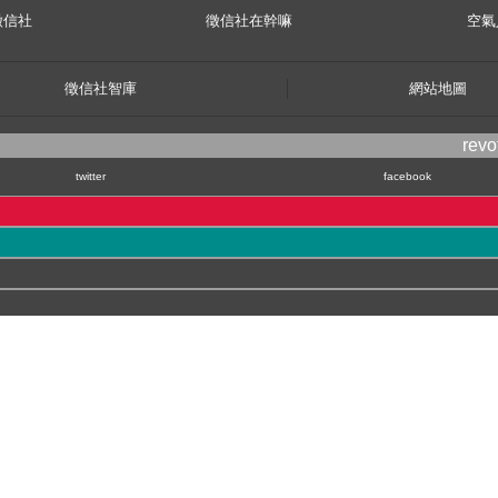
徵信社
徵信社在幹嘛
空氣
徵信社智庫
網站地圖
rev
twitter
facebook
kyo,163-1030
kati city
隱私權政策
© 2007, 立達【
徵信社
】power by 立達SEO