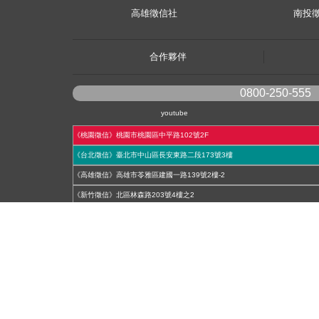
高雄徵信社
南投
合作夥伴
0800-250-555
youtube
《桃園徵信》桃園市桃園區中平路102號2F
《台北徵信》臺北市中山區長安東路二段173號3樓
《高雄徵信》高雄市苓雅區建國一路139號2樓-2
《新竹徵信》北區林森路203號4樓之2
《台中徵信》台中市西區台灣大道一段726號三樓之1
《基隆徵信》仁愛區仁一路109號2樓
《香港徵信》100 Queen's Road Central,6th,12th,&15th Floors,Central
《日本徵信》30/F Shinjuku Park Tower,3-7-1 Nishi-Shinjuku,Shinjuku-ku,To
《菲律賓分公司》20A Eton Parkview, 115 Gamboa street, Legaspi Village ma