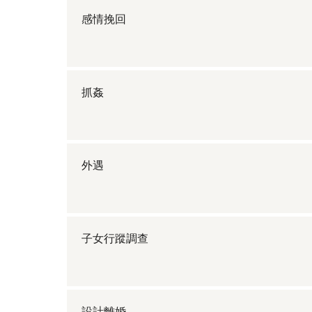
感情挽回
抓姦
外遇
子女行蹤調查
設計離婚