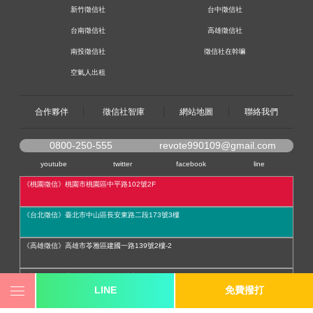
新竹徵信社
台中徵信社
台南徵信社
高雄徵信社
南投徵信社
徵信社在幹嘛
空氣人出租
合作夥伴
徵信社智庫
網站地圖
聯絡我們
0800-250-555
revote990109@gmail.com
youtube
twitter
facebook
line
《桃園徵信》桃園市桃園區中平路102號2F
《台北徵信》臺北市中山區長安東路二段173號3樓
《高雄徵信》高雄市苓雅區建國一路139號2樓-2
《新竹徵信》北區林森路203號4樓之2
LINE
免費撥打
《台中徵信》台中市西區台灣大道一段726號三樓之1