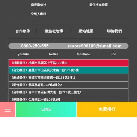
南投徵信社
徵信社在幹嘛
空氣人出租
合作夥伴
徵信社智庫
網站地圖
聯絡我們
0800-250-555
revote990109@gmail.com
youtube
twitter
facebook
line
《桃園徵信》桃園市桃園區中平路102號2F
《台北徵信》臺北市中山區長安東路二段173號3樓
《高雄徵信》高雄市苓雅區建國一路139號2樓-2
《新竹徵信》北區林森路203號4樓之2
《台中徵信》台中市西區台灣大道一段726號三樓之1
《基隆徵信》仁愛區仁一路109號2樓
《香港徵信》100 Queen's Road Central,6th,12th,&15th Floors,Central
LINE
免費撥打
《日本徵信》30/F Shinjuku Park Tower,3-7-1 Nishi-Shinjuku,Shinjuku-
ku,Tokyo,163-1030
《菲律賓分公司》20A Eton Parkview, 115 Gamboa street, Legaspi Village makati
city