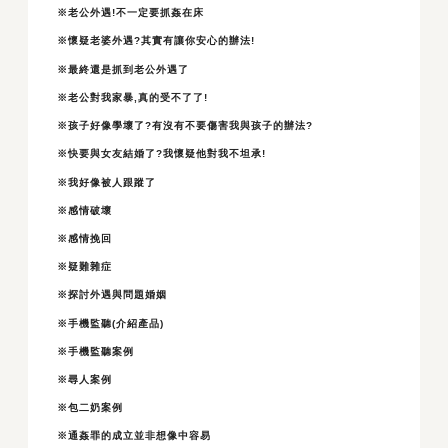
※老公外遇!不一定要抓姦在床
※懷疑老婆外遇?其實有讓你安心的辦法!
※最終還是抓到老公外遇了
※老公對我家暴,真的受不了了!
※孩子好像學壞了?有沒有不要傷害我與孩子的辦法?
※快要與女友結婚了?我懷疑他對我不坦承!
※我好像被人跟蹤了
※感情破壞
※感情挽回
※疑難雜症
※探討外遇與問題婚姻
※手機監聽(介紹產品)
※手機監聽案例
※尋人案例
※包二奶案例
※通姦罪的成立並非想像中容易