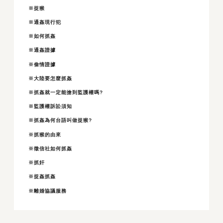
※捉猴
※通姦現行犯
※如何抓姦
※通姦證據
※偷情證據
※大陸要怎麼抓姦
※抓姦就一定能搶到監護權嗎?
※監護權訴訟須知
※抓姦為何台語叫做捉猴?
※抓猴的由來
※徵信社如何抓姦
※抓奸
※捉姦抓姦
※離婚協議服務