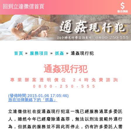
徵信價錢
首頁
»
服務項目
»
抓姦
»
通姦現行犯
通姦現行犯
專業辦案透明價位 24時免費諮詢
0800-250-555
(發佈時間:2015-01-06 17:05:46)
放在法律脈絡下的「抓姦」
立達徵信社在捉通姦現行犯這一塊已經服務過眾多委託
人，雖然今年已經廢除通姦罪，無法以刑法規範外遇行
為，但抓姦的服務並不因此而停止，仍有許多委託人需