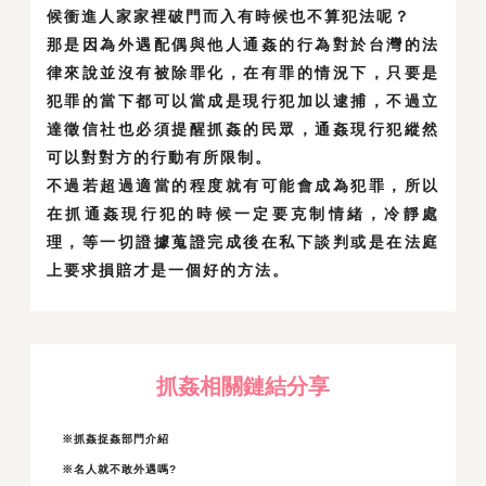
候衝進人家家裡破門而入有時候也不算犯法呢？
那是因為外遇配偶與他人通姦的行為對於台灣的法
律來說並沒有被除罪化，在有罪的情況下，只要是
犯罪的當下都可以當成是現行犯加以逮捕，不過立
達徵信社也必須提醒抓姦的民眾，通姦現行犯縱然
可以對對方的行動有所限制。
不過若超過適當的程度就有可能會成為犯罪，所以
在抓通姦現行犯的時候一定要克制情緒，冷靜處
理，等一切證據蒐證完成後在私下談判或是在法庭
上要求損賠才是一個好的方法。
抓姦相關鏈結分享
※抓姦捉姦部門介紹
※名人就不敢外遇嗎?