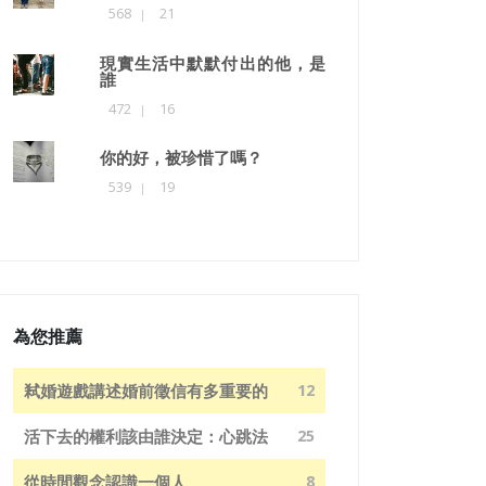
568
21
現實生活中默默付出的他，是
誰
472
16
你的好，被珍惜了嗎？
539
19
為您推薦
弒婚遊戲講述婚前徵信有多重要的
12
活下去的權利該由誰決定：心跳法
25
從時間觀念認識一個人
8