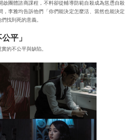
開啟團體諮商課程，不料卻從輔導防範自殺成為慫恿自殺
間，李雅均告訴他們「你們能決定怎麼活、當然也能決定
他們找到死的意義。
不公平」
現實的不公平與缺陷。