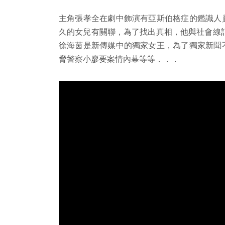
主角張孝全在劇中飾演有亞斯伯格症的鑑識人
久的女兒有關聯，為了找出真相，他與社會線
徐海茵是新傳媒中的獨家女王，為了獨家新聞
脅警察小廖要案情內幕等等．．．