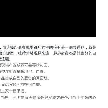
，而這幾起命案現場都巧妙性的擁有著一個共通點，就是
警方辦案，後續才發現原來這一起起命案都是計畫好的自
成遺願。
殺現場布置成蘇可芸專輯封面。
頂樓注射過量吩坦尼、自燃。
作品當成自己的販售的真面貌。
女兒彭宜羚面前投河自盡。
理之家十樓墜樓。
海自殺，最後在海邊懸崖旁與父親方毅任坦白十年來的心