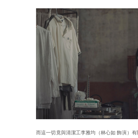
而這一切竟與清潔工李雅均（林心如 飾演）