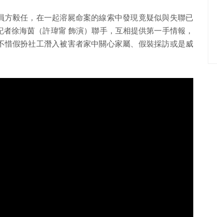
員方毅任，在一起溶屍命案的線索中發現竟疑似與失聯已
記者徐海茵（許瑋甯 飾演）聯手，互相提供第一手情報，
不惜假扮社工潛入被害者家中關心家屬、假裝採訪或是威