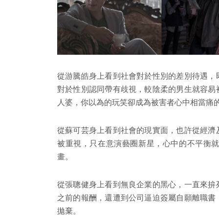
從游騰皓身上看到社會對於性別的差別待遇，
對於性別認同帶有歧視，較陰柔的男生就容易
人婆，你以為的玩笑卻成為被害者心中相當痛
從蘇可芸身上看到社會的現實面，也許從經濟
被重視，只在意演藝圈新星，心中的不平衡
畫。
從張聰健身上看到無良企業的黑心，一直來拚
之前的報酬，還遭到公司逼迫簽屬自願離職書
拋棄。