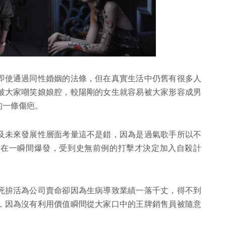
即使通過同性婚姻的法條，但在真實生活中仍舊有很多人
被大家嘲笑娘娘腔，較陽剛的女生就容易被大家形容成男
的一條傷疤。
及未來發展性層面考量這不是錯，因為是過氣歌手所以不
就在一瞬間爆發，受到史無前例的打擊才決定加入自殺計
死拚活為公司賣命卻因為生病導致業績一落千丈，得不到
，因為沒有利用價值瞬間從大家口中的王牌銷售員被隨意