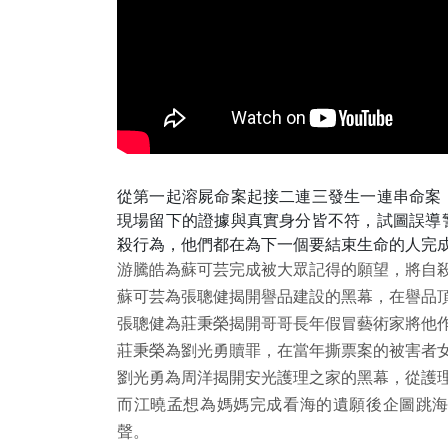
從第一起溶屍命案起接二連三發生一連串命案
現場留下的證據與真實身分皆不符，試圖誤導
殺行為，他們都在為下一個要結束生命的人完
游騰皓為蘇可芸完成被大眾記得的願望，將自
蘇可芸為張聰健揭開譽品建設的黑幕，在譽品
張聰健為莊秉榮揭開哥哥長年假冒藝術家將他
莊秉榮為劉光勇贖罪，在當年撕票案的被害者
劉光勇為周洋揭開安光護理之家的黑幕，從護
而江曉孟想為媽媽完成看海的遺願後企圖跳
聲。