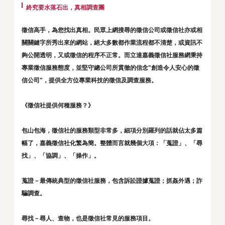
終究要水落石出，真相調查團
徵信高手，為您找出真相。民眾上網搜尋的徵信公司或徵信社亦或相
關關鍵字所秀出來的網站，絕大多數都作業流程都不清楚，或資訊不
夠公開透明，又或徵信的程序不正常。而立達嘉義徵信社服務網秉持
專業徵信服務態度，並堅守總公司所貫徹的信念"創造令人安心的徵
信公司"，提供全方位專業科技的徵信及調查服務。
《徵信社提供何種服務？》
包山包海，徵信社的服務類型非常多，細項分別羅列的話就佔太多篇
幅了，嘉義徵信社化繁為簡。整體而言就幾個大項：「蒐證」、「尋
找」、「協調」、「操作」。
蒐證－最傳統典型的徵信社服務，包含訴訟證據蒐證；抓姦外遇；詐
騙調查。
尋找－尋人、查物，也是徵信社常見的服務項目。