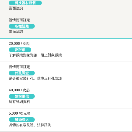
科技器材租售
當面洽詢
視情況而訂定
各種疑難
當面洽詢
20,000 / 次起
反跟蹤
了解跟蹤對象資訊、阻止對象跟蹤
視情況而訂定
針孔調查
是否被安裝針孔、環境反針孔防護
40,000 / 次起
婚前徵信
所有詳細資料
5,000 /次元整
離婚證人
具體的在場見證、法律諮詢