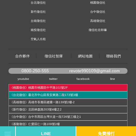
台北徵信社
桃園徵信社
新竹徵信社
台中徵信社
台南徵信社
高雄徵信社
南投徵信社
徵信社在幹嘛
空氣人出租
合作夥伴
徵信社智庫
網站地圖
聯絡我們
0800-250-555
revote990109@gmail.com
youtube
twitter
facebook
line
《桃園徵信》桃園市桃園區中平路102號2F
《台北徵信》臺北市中山區長安東路二段173號3樓
《高雄徵信》高雄市苓雅區建國一路139號2樓-2
《新竹徵信》北區林森路203號4樓之2
《台中徵信》台中市西區台灣大道一段726號三樓之1
《基隆徵信》仁愛區仁一路109號2樓
《香港徵信》100 Queen's Road Central,6th,12th,&15th Floors,Central
LINE
免費撥打