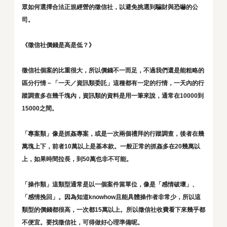
眾如何選擇合法正規經營的徵信社，以避免挑選到騙財與恐嚇的公
司。
《徵信社價錢是高是低？》
徵信社個案的比重很大，所以價錢不一而足，不過我們還是能粗略的
區分行情－「一天／資訊類委託」這種都有一定的行情，一天內的行
蹤調查多在幾千塊內，資訊類的資料是用一筆來說，通常在10000到
15000之間。
「專案類」像是抓姦專案，或是一次兩個禮拜的行蹤調查，後者在幾
萬塊上下，前者10萬以上是基本款。一般正常的抓姦多在20幾萬以
上，如果時間拉長，到50萬也非不可能。
「操作類」這類型通常是以一個案件當單位，像是「感情破壞」、
「感情挽回」。因為知道knowhow且能具體操作者非常少，所以這
類型的價錢都很高，一次都15萬以上。所以徵信社收費看下來幾乎都
不便宜。要找徵信社，可得做好心理準備呢。