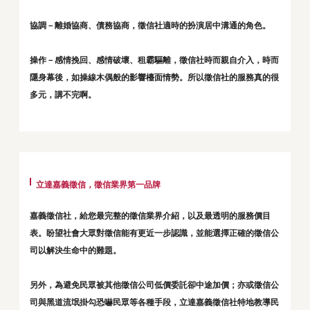
協調－離婚協商、債務協商，徵信社適時的扮演居中溝通的角色。
操作－感情挽回、感情破壞、租霸驅離，徵信社時而親自介入，時而
隱身幕後，如操線木偶般的影響檯面情勢。所以徵信社的服務真的很
多元，講不完啊。
立達嘉義徵信，徵信業界第一品牌
嘉義徵信社，給您最完整的徵信業界介紹，以及最透明的服務價目
表。盼望社會大眾對徵信能有更近一步認識，並能選擇正確的徵信公
司以解決生命中的難題。
另外，為避免民眾被其他徵信公司低價委託卻中途加價；亦或徵信公
司與黑道流氓掛勾恐嚇民眾等各種手段，立達嘉義徵信社特地教導民