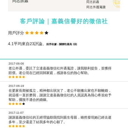
同志抓姦
客戶評論｜嘉義信譽好的徵信社
用戶評分
4.1平均來自23評論。
排序依據：關聯性最高 3則
2017-06-06
老公外遇，委託了立達嘉義徵信社外遇蒐證，讓我順利提告，並獲得
賠償。老公現在已經回歸家庭，感謝各位的熱心幫助。
2017-06-19
在婆家長期被孤立，精神都出狀況了，老公不願搬出家也不願離婚，
就這樣一直折磨我，謝謝立達嘉義徵信社的人員認真為我心疼並給予
幫助，擺脫不適合的婚姻。
2017-11-07
謝謝嘉義徵信社的王經理協助我找到親生母親，雖然發現她已經去逝
多年，至少還是了結我多年的心願了。