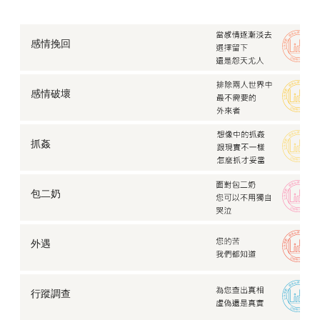
感情挽回
感情破壞
抓姦
包二奶
外遇
行蹤調查