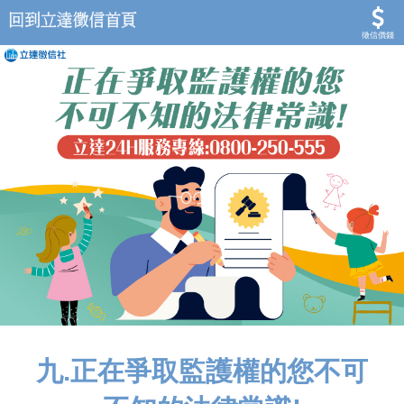
徵信價錢
九.正在爭取監護權的您不可