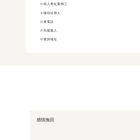
※尋人查址案例三
※徵信社尋人
※查電話
※失蹤親人
※查詢地址
感情挽回