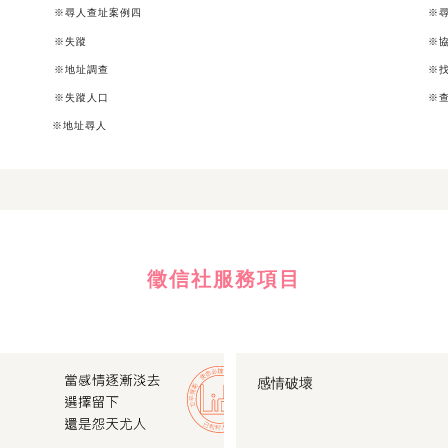
※尋人查址案例四
※
※失蹤
※
※地址調查
※
※失蹤人口
※
※地址尋人
徵信社服務項目
感情破壞