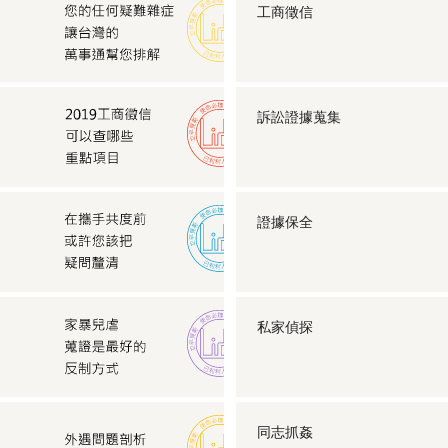
工商徵信
訴訟證據蒐集
證據保全
私家偵探
同志抓姦