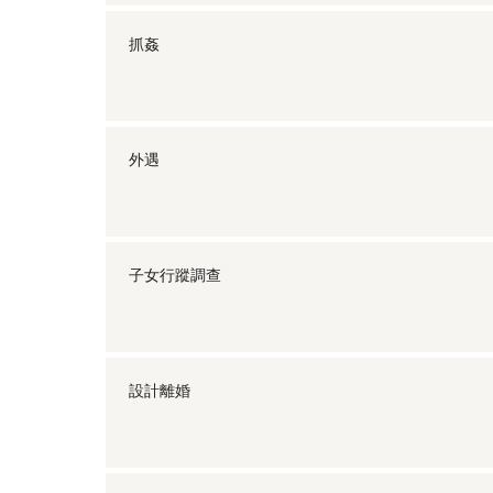
抓姦
外遇
子女行蹤調查
設計離婚