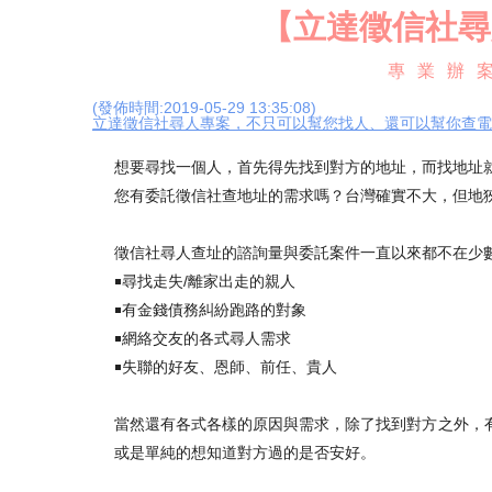
【立達徵信社尋
專業辦案
(發佈時間:2019-05-29 13:35:08)
立達徵信社尋人專案，不只可以幫您找人、還可以幫你查電
想要尋找一個人，首先得先找到對方的地址，而找地址
您有委託徵信社查地址的需求嗎？台灣確實不大，但地
徵信社尋人查址的諮詢量與委託案件一直以來都不在少
￭尋找走失/離家出走的親人
￭有金錢債務糾紛跑路的對象
￭網絡交友的各式尋人需求
￭失聯的好友、恩師、前任、貴人
當然還有各式各樣的原因與需求，除了找到對方之外，
或是單純的想知道對方過的是否安好。