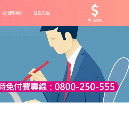
徵信問與答
疑難雜症
徵信價錢