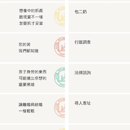
包二奶
行蹤調查
法律諮詢
尋人查址