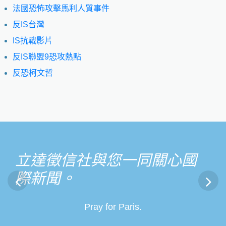
法國恐怖攻擊馬利人質事件
反IS台灣
IS抗戰影片
反IS聯盟9恐攻熱點
反恐柯文哲
立達徵信社與您一同關心國
際新聞。
Pray for Paris.