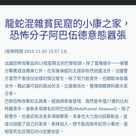
龍蛇混雜貧民窟的小康之家，
恐怖分子阿巴伍德意態囂張
(發佈時間:2015-11-20 15:57:13)
法國恐怖攻擊血染13號星期五的巴黎街頭，除了當晚槍手一一被警
方擊斃或自爆身亡外，在背後操縱的主謀卻依然逍遙法外。法國警
方當然不會放任這樣的情況發生，除了努力追查外，也跟歐洲各國
合作，務必讓可惡的真凶伏法。立達徵信社，整理相關資料跟大家
分享。
巴黎恐怖攻擊的主謀者，經過調查後發現…竟然是年僅27歲的比利
時籍青年，身負多項罪名的阿巴伍德(Abdelhamid Abaaoud)。除了
殺警外，也被認為涉及多項槍擊案。本身也大力為IS招募新血，並
成功說服了自己的弟弟、表妹加入。絕不能因為年紀而小看他，是
相當死忠且殘忍的IS忠實信徒。