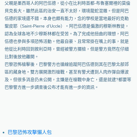
父親是墨西哥人的阿巴伍德，從小在比利時首都-布魯塞爾裡的莫倫
貝克長大，雖然此區的治安一直不太好，環境龍蛇混雜。但是阿巴
伍德的家境還不錯，本身也頗有能力，念的學校是當地最好的克勒
聖皮耶（Saint-Pierre d’Uccle）。阿巴伍德是偏激的穆斯林教徒，
認為全球各地不少穆斯林都在受苦。為了完成他扭曲的理想，阿巴
伍德也參與多項恐怖活動。他最自豪、且常常掛在嘴上的事，就是
他從比利時回到敘利亞時，曾經被警方攔檢，但是警方竟然在仔細
比對後放他離開。
巴黎恐怖槍擊後，巴黎警方也循線追蹤阿巴伍德到其在巴黎北部郊
區的藏身地。雙方展開激烈槍戰，甚至有警犬遭到人肉炸彈自爆波
及。但很多消息仍未公開，主嫌是在槍戰中身亡，還是就逮?都要等
巴黎警方進一步調查後公布才能有進一步的資訊。
巴黎恐怖攻擊懶人包