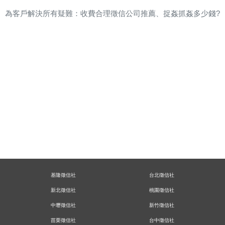
為客戶解決所有疑難
：
收費合理徵信公司推薦
、
捉姦抓姦多少錢?
基隆徵信社
台北徵信社
新北徵信社
桃園徵信社
中壢徵信社
新竹徵信社
苗栗徵信社
台中徵信社