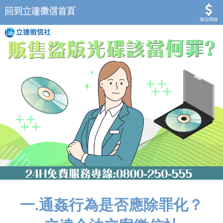
徵信價錢
一.通姦行為是否應除罪化？