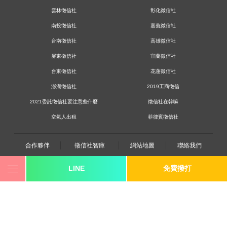
雲林徵信社
彰化徵信社
南投徵信社
嘉義徵信社
台南徵信社
高雄徵信社
屏東徵信社
宜蘭徵信社
台東徵信社
花蓮徵信社
澎湖徵信社
2019工商徵信
2021委託徵信社要注意些什麼
徵信社在幹嘛
空氣人出租
菲律賓徵信社
合作夥伴
徵信社智庫
網站地圖
聯絡我們
LINE
免費撥打
0800-250-555
revote990109@gmail.com
youtube
twitter
facebook
line
《桃園徵信》桃園市桃園區中平路102號2F
《台北徵信》臺北市中山區長安東路二段173號3樓
《高雄徵信》高雄市苓雅區建國一路139號2樓-2