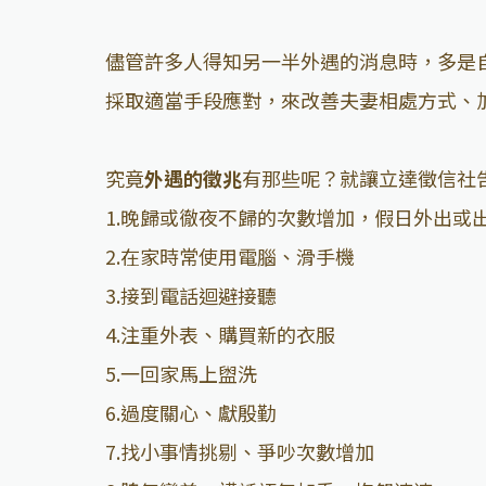
儘管許多人得知另一半外遇的消息時，多是
採取適當手段應對，來改善夫妻相處方式、
究竟
外遇的徵兆
有那些呢？就讓立達徵信社
1.晚歸或徹夜不歸的次數增加，假日外出或
2.在家時常使用電腦、滑手機
3.接到電話迴避接聽
4.注重外表、購買新的衣服
5.一回家馬上盥洗
6.過度關心、獻殷勤
7.找小事情挑剔、爭吵次數增加