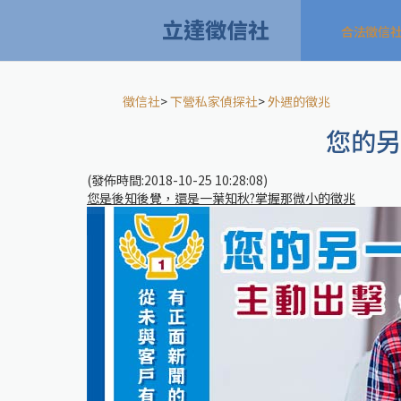
立達徵信社
合法徵信
徵信社
>
下營私家偵探社
>
外遇的徵兆
您的另
(發佈時間:2018-10-25 10:28:08)
您是後知後覺，還是一葉知秋?掌握那微小的徵兆