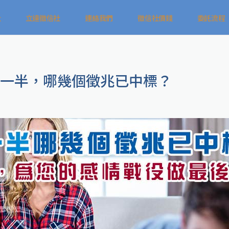
社
立達徵信社
連絡我們
徵信社價錢
委託流程
一半，哪幾個徵兆已中標？