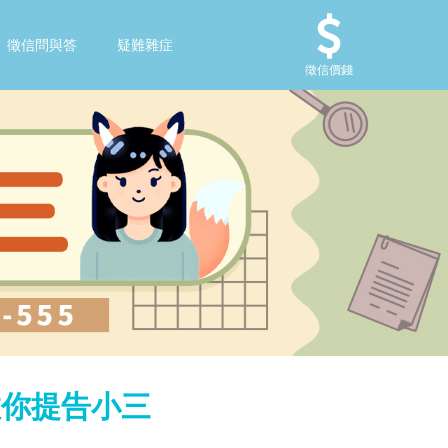
徵信問與答
疑難雜症
徵信價錢
教你提告小三