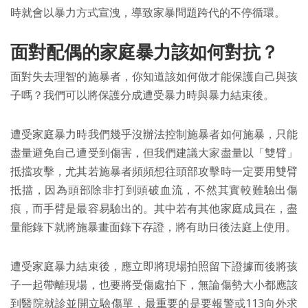
時就會以暴力方式宣洩，導致家暴問題跨代的不停循環。
面對配偶的家庭暴力該如何對抗？
面對失去理智的施暴者，你知道該如何做才能保護自己與孩
子嗎？我們可以將保護分成遭受暴力時與暴力結束後。
遭受家庭暴力時我們幾乎沒辦法控制施暴者如何施暴，只能
盡量避免自己遭受到傷害，但我們建議大家盡量以「雙臂」
抵擋攻擊，尤其若施暴者頻頻想往頭部攻擊時一定要用雙臂
抵擋，因為頭部除非打到頭破血流，不然其實較難驗出傷
痕，而手臂是最容易驗出的。其中若有其他家庭成員在，盡
量能錄下就將施暴畫面錄下存證，將有助日後法庭上使用。
遭受家庭暴力結束後，應立即將現場拍照留下證據而後將孩
子一起帶離現場，也要將受傷處拍下，無論傷勢大小都應該
到醫院就診並開立驗傷單，最重要的是要報警或113向外求