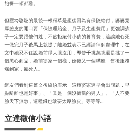
飽餐一頓都難。
但壓垮駱駝的最後一根稻草是產後因為有保險給付，婆婆竟
厚臉皮的開口要「保險理賠金、月子及生產費用」更強調孩
子一定要跟他們姓，不然拒絕付小孩的養育費，這讓她心死
一做完月子後馬上就提了離婚並表示已經請律師處理中，在
文中她忍不住說婚前睜大眼沒用，即使千挑萬挑還是挑了一
個黑心商品，婚前婆家一個樣，婚後又一個嘴臉，售後服務
爛到家，氣死人。
網友們看到這篇文後紛紛表示「這種婆家遲早會出問題，早
點離離也是好事」、「又是一個沒擔當的男人」、「人不要
臉天下無敵，這種錢也敢要太厚臉皮」等等等…
立達徵信小語