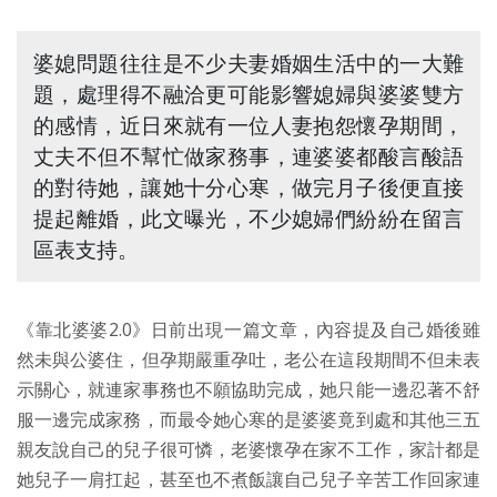
婆媳問題往往是不少夫妻婚姻生活中的一大難
題，處理得不融洽更可能影響媳婦與婆婆雙方
的感情，近日來就有一位人妻抱怨懷孕期間，
丈夫不但不幫忙做家務事，連婆婆都酸言酸語
的對待她，讓她十分心寒，做完月子後便直接
提起離婚，此文曝光，不少媳婦們紛紛在留言
區表支持。
《靠北婆婆2.0》日前出現一篇文章，內容提及自己婚後雖
然未與公婆住，但孕期嚴重孕吐，老公在這段期間不但未表
示關心，就連家事務也不願協助完成，她只能一邊忍著不舒
服一邊完成家務，而最令她心寒的是婆婆竟到處和其他三五
親友說自己的兒子很可憐，老婆懷孕在家不工作，家計都是
她兒子一肩扛起，甚至也不煮飯讓自己兒子辛苦工作回家連