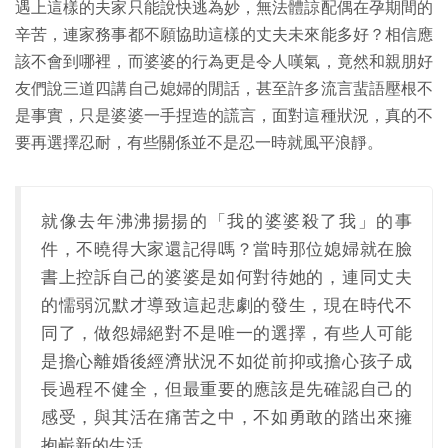
遇上這樣的夫家只能說快逃為妙，無法體諒配偶在孕期間的
辛苦，連家務事都不願協助這樣的丈夫未來能多好？相信應
該不會到哪裡，而婆婆的行為更是令人嘆氣，竟然和親朋好
友們說三道四講自己媳婦的閒話，甚至許多流言蜚語壓根不
是事實，只是婆婆一手捏造的謊言，面對這種狀況，真的不
要再選擇忍耐，有些關係並不是忍一時就風平浪靜。
就像去年沸沸揚揚的「我的婆婆殺了我」的事
件，不曉得大家還記得嗎？當時那位媳婦就在臉
書上控訴自己的婆婆是如何對待她的，連同丈夫
的懦弱沉默才導致這起悲劇的發生，現在時代不
同了，做怨婦絕對不是唯一的選擇，有些人可能
是擔心離婚後經濟狀況不如從前抑或擔心孩子成
長過程不健全，但最重要的應該是先確認自己的
感受，與其活在痛苦之中，不如勇敢的踏出來擁
抱嶄新的生活。