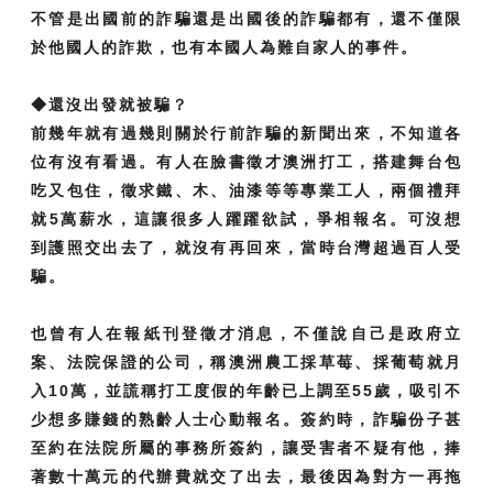
不管是出國前的詐騙還是出國後的詐騙都有，還不僅限
於他國人的詐欺，也有本國人為難自家人的事件。
◆還沒出發就被騙？
前幾年就有過幾則關於行前詐騙的新聞出來，不知道各
位有沒有看過。有人在臉書徵才澳洲打工，搭建舞台包
吃又包住，徵求鐵、木、油漆等等專業工人，兩個禮拜
就5萬薪水，這讓很多人躍躍欲試，爭相報名。可沒想
到護照交出去了，就沒有再回來，當時台灣超過百人受
騙。
也曾有人在報紙刊登徵才消息，不僅說自己是政府立
案、法院保證的公司，稱澳洲農工採草莓、採葡萄就月
入10萬，並謊稱打工度假的年齡已上調至55歲，吸引不
少想多賺錢的熟齡人士心動報名。簽約時，詐騙份子甚
至約在法院所屬的事務所簽約，讓受害者不疑有他，捧
著數十萬元的代辦費就交了出去，最後因為對方一再拖