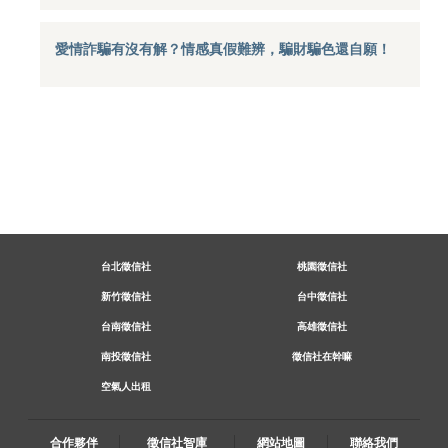
愛情詐騙有沒有解？情感真假難辨，騙財騙色還自願！
台北徵信社
桃園徵信社
新竹徵信社
台中徵信社
台南徵信社
高雄徵信社
南投徵信社
徵信社在幹嘛
空氣人出租
合作夥伴
徵信社智庫
網站地圖
聯絡我們