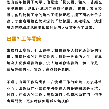
逃出的年輕男子表示，他是遭「親友團」騙來，曾經也
要求離開，卻因此遭到了虐待和處罰。後來，某日凌
晨，他終於拚了命的跑出了這棟豪宅，攔下兩名女子求
救，才讓這兩幢庭院深深的「奴隸屋」豪宅曝光，澳洲
警方陸陸續續地將受囚禁的台灣人從當中救了出來。
出國打工停看聽
出國打工度假、打工遊學，相信很多人都有過美好的憧
憬，覺得外國的月亮就是圓，那是一段新的人生，在異
地沒人認識過往的你、沒人知道你過往的一切，你是一
個新降生的人。當然，這些都是真的。
不過，出國工作陷阱多，在挑選工作的時候，必須非常
小心，因為我們不知道即將要進入的是樂園還是火坑。
同時，在國內的工作，無論如何，你都求助有門，但踏
出國門後，更多時候你是孤立無援的。