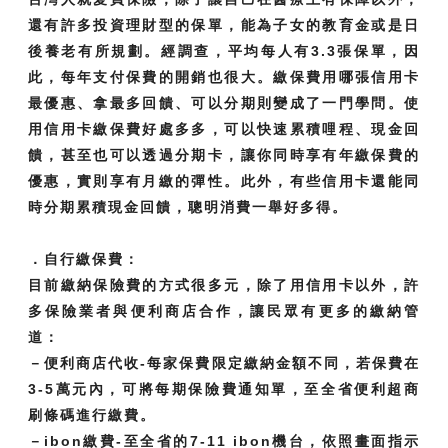
還有許多投資理財型的保單，能為子女的教育金或是日
後養老有所規劃。經調查，平均每人有3.3張保單，因
此，每年支付保費的開銷也很大。繳保費用哪張信用卡
最優惠、拿最多回饋、可以分期則變成了一門學問。使
用信用卡繳保費好處多多，可以快速累積哩程、現金回
饋，甚至也可以透過分期卡，讓你同時享有年繳保費的
優惠，實則享有月繳的彈性。此外，有些信用卡還能同
時分期累積現金回饋，聰明消費一舉好多得。
．自行繳保費：
目前繳納保險費的方式很多元，除了用信用卡以外，許
多保險業者與便利商店合作，讓民眾有更多的繳納管
道：
－便利商店代收-每家保費限定繳納金額不同，若保費在
3-5萬元內，可將每期保險費通知單，至全省便利超商
刷條碼進行繳費。
－ibon繳費-至全省的7-11 ibon機台，依照畫面指示