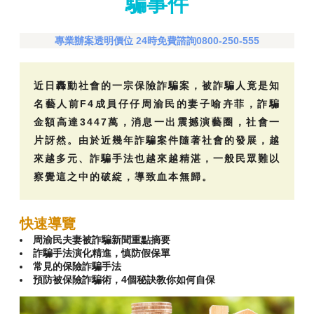
騙事件
專業辦案透明價位 24時免費諮詢0800-250-555
近日轟動社會的一宗保險詐騙案，被詐騙人竟是知
名藝人前F4成員仔仔周渝民的妻子喻卉菲，詐騙
金額高達3447萬，消息一出震撼演藝圈，社會一
片訝然。由於近幾年詐騙案件隨著社會的發展，越
來越多元、詐騙手法也越來越精湛，一般民眾難以
察覺這之中的破綻，導致血本無歸。
快速導覽
周渝民夫妻被詐騙新聞重點摘要
詐騙手法演化精進，慎防假保單
常見的保險詐騙手法
預防被保險詐騙術，4個秘訣教你如何自保