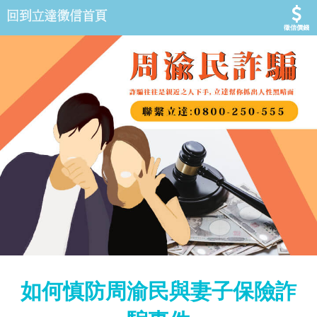
徵信價錢
如何慎防周渝民與妻子保險詐