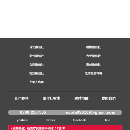
台北徵信社
桃園徵信社
新竹徵信社
台中徵信社
台南徵信社
高雄徵信社
南投徵信社
徵信社在幹嘛
空氣人出租
合作夥伴
徵信社智庫
網站地圖
聯絡我們
0800-250-555
revote990109@gmail.com
youtube
twitter
facebook
line
《桃園徵信》桃園市桃園區中平路102號2F