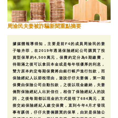
周渝民夫妻被詐騙新聞重點摘要
據媒體報導得知，主要是前F4的成員周渝民的妻
子喻卉菲，在2019年透過保險經紀公司購買了投
資型保單約4,500萬元，保費約定分為6期繳費，
待期滿之後可以拿回本金或是每年領優厚的利息，
雙方原本約定每期保費將由銀行帳戶進行扣款，而
保險經紀人以節稅理由，遊說仔仔夫妻倆，第一期
保費由保險公司自動扣款，之後以現金繳納，夫妻
倆對保險經紀人出於信任，相信了保險經紀人的說
詞，之後每期都以現金的方式提領了684萬元，直
接交給保險經紀人繳交保費，直到今年4月才發現
事有蹊俏，仔仔夫妻倆購買的保單，由於是保險公