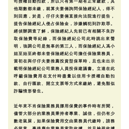
司授權自動扣款，所以只有第一期有正常繳款，其
他期數都未繳，就算夫妻倆詢問保險經紀人，得不
到回應，於是，仔仔夫妻倆直接向法院進行提告，
提告保險經紀人侵占保險金，涉嫌觸犯到詐欺罪。
經偵辦調查了解，保險經紀人先前已有相關不良詐
取保險費等紀錄，而保險經紀公司此時跳出來聲
明，強調公司是無辜的第三人，而保險經紀人馮小
姐至始至終都未曾保險經紀公司擔任保險業務員，
當初在與仔仔夫妻推薦投資型保單時，且也未出示
載明保險經紀公司業務人員投保建議書。立達在此
呼籲保險費用在支付時盡量以信用卡授權自動扣
款、自行匯款、開立支票等方式來繳納，避免類似
詐騙情形發生。
近年來不肖保險業務員挪用保費的事件時有所聞，
儘管大部分的業務員秉持者專業、誠信，但仍有少
數老鼠屎，如果保險費用交由業務員代繳時，請務
必留意，事後應向業務員索取收據，並且檢視收據