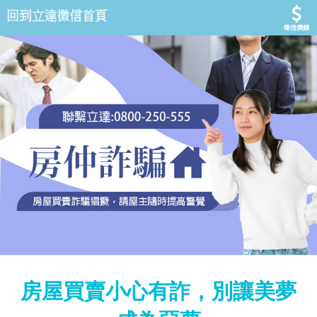
徵信價錢
房屋買賣小心有詐，別讓美夢