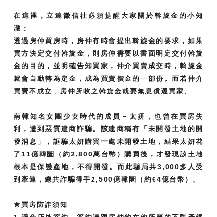
在這裡，立達徵信社必須提醒大家關於斡旋金的小知
識：
透過房仲買房時，房仲有時會提出斡旋金的要求，如果
買方決定交付斡旋金，則房仲需要以書面明定交付斡旋
金的目的，並明確告知買家，仲介買賣成交時，斡旋金
就會自動轉為定金，成為買賣價金的一部份。而若仲介
買賣不成立，房仲所收之斡旋金就要無息償還買家。
南韓知名女團少女時代的成員－太妍，也曾在買房失
利，遭到惡質建商詐騙。該建商稱有「未開發土地的開
發消息」，誆騙太妍購買一處未開發土地，結果太妍花
了11億韓圜（約2,800萬台幣）購買後，才發現該土地
根本是保護產地，不得開發。而此騙局共3,000多人受
到牽連，總共詐騙得手2,500億韓圜（約64億台幣）。
★買房防詐須知