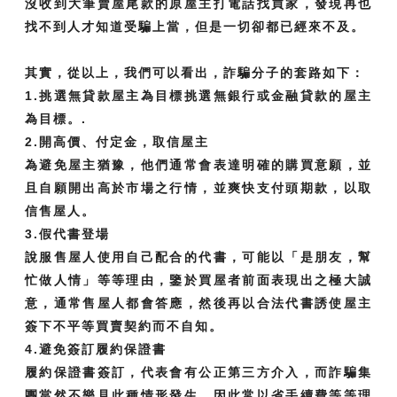
沒收到大筆賣屋尾款的原屋主打電話找買家，發現再也
找不到人才知道受騙上當，但是一切卻都已經來不及。
其實，從以上，我們可以看出，詐騙分子的套路如下：
1.挑選無貸款屋主為目標挑選無銀行或金融貸款的屋主
為目標。.
2.開高價、付定金，取信屋主
為避免屋主猶豫，他們通常會表達明確的購買意願，並
且自願開出高於市場之行情，並爽快支付頭期款，以取
信售屋人。
3.假代書登場
說服售屋人使用自己配合的代書，可能以「是朋友，幫
忙做人情」等等理由，鑒於買屋者前面表現出之極大誠
意，通常售屋人都會答應，然後再以合法代書誘使屋主
簽下不平等買賣契約而不自知。
4.避免簽訂履約保證書
履約保證書簽訂，代表會有公正第三方介入，而詐騙集
團當然不樂見此種情形發生，因此常以省手續費等等理