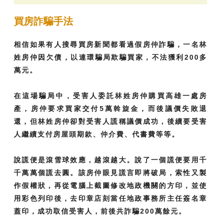
買房詐騙手法
相信如果有人搜尋買房新聞都看過假房仲詐騙，一名林
姓房仲因欠債，以連環騙局欺騙買家，不法獲利200多
萬元。
在這場騙局中，受害人委託林姓房仲購買高雄一處房
產，房仲要求買家交付5萬斡旋金，而後議價失敗退
還，但林姓房仲卻對受害人謊稱議價成功，後續要受害
人繼續支付房屋頭期款、仲介費、代書費等等。
說謊便是滾雪球效應，越滾越大。說了一個謊便要用千
千萬萬個謊去圓。該房仲眼見謊言即將破局，索性又製
作假權狀，再從電腦上截圖修改地政機關的方印，並使
用彩色列印後，去印章店刻當任地政事務所主任簽名章
蓋印，成功取信受害人，前後共詐騙200萬餘元。