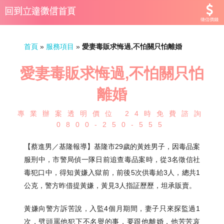
徵信價錢
首頁
»
服務項目
»
愛妻毒販求悔過,不怕關只怕離婚
愛妻毒販求悔過,不怕關只怕
離婚
專業辦案透明價位 24時免費諮詢
0800-250-555
【蔡進男／基隆報導】基隆市29歲的黃姓男子，因毒品案
服刑中，市警局偵一隊日前追查毒品案時，從3名徵信社
毒犯口中，得知黃嫌入獄前，前後5次供毒給3人，總共1
公克，警方昨借提黃嫌，黃見3人指証歷歷，坦承販賣。
黃嫌向警方訴苦說，入監4個月期間，妻子只來探監過1
次，劈頭罵他犯下不名譽的事，要跟他離婚，他苦苦哀