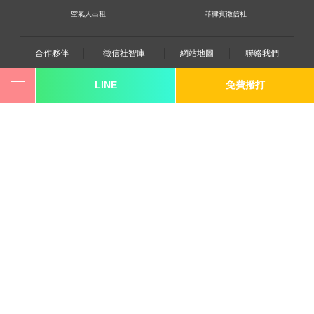
空氣人出租
菲律賓徵信社
合作夥伴
徵信社智庫
網站地圖
聯絡我們
LINE
免費撥打
0800-250-555
revote990109@gmail.com
youtube
twitter
facebook
line
《桃園徵信》桃園市桃園區中平路102號2F
《台北徵信》臺北市中山區長安東路二段173號3樓
《高雄徵信》高雄市苓雅區建國一路139號2樓-2
《新竹徵信》北區林森路203號4樓之2
《台中徵信》台中市北屯區中清路二段31號
《台南徵信》台南市中西區中山路91號2樓
《基隆徵信》仁愛區仁一路109號2樓
《香港徵信》100 Queen's Road Central,6th,12th,&15th
Floors,Central
《日本徵信》30/F Shinjuku Park Tower,3-7-1 Nishi-