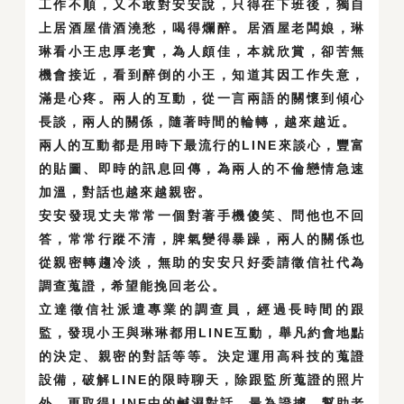
工作不順，又不敢對安安說，只得在下班後，獨自
上居酒屋借酒澆愁，喝得爛醉。居酒屋老闆娘，琳
琳看小王忠厚老實，為人頗佳，本就欣賞，卻苦無
機會接近，看到醉倒的小王，知道其因工作失意，
滿是心疼。兩人的互動，從一言兩語的關懷到傾心
長談，兩人的關係，隨著時間的輪轉，越來越近。
兩人的互動都是用時下最流行的LINE來談心，豐富
的貼圖、即時的訊息回傳，為兩人的不倫戀情急速
加溫，對話也越來越親密。
安安發現丈夫常常一個對著手機傻笑、問他也不回
答，常常行蹤不清，脾氣變得暴躁，兩人的關係也
從親密轉趨冷淡，無助的安安只好委請徵信社代為
調查蒐證，希望能挽回老公。
立達徵信社派遣專業的調查員，經過長時間的跟
監，發現小王與琳琳都用LINE互動，舉凡約會地點
的決定、親密的對話等等。決定運用高科技的蒐證
設備，破解LINE的限時聊天，除跟監所蒐證的照片
外，更取得LINE中的鹹濕對話，最為證據，幫助老