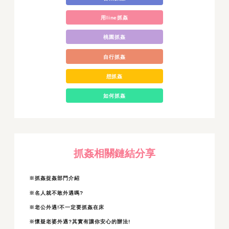
用line抓姦
桃園抓姦
自行抓姦
想抓姦
如何抓姦
抓姦相關鏈結分享
※抓姦捉姦部門介紹
※名人就不敢外遇嗎?
※老公外遇!不一定要抓姦在床
※懷疑老婆外遇?其實有讓你安心的辦法!