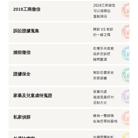
2019工商徵信
訴訟證據蒐集
婚前徵信
證據保全
家暴及兒童虐待蒐證
私家偵探