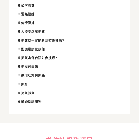
※如何抓姦
※通姦證據
※偷情證據
※大陸要怎麼抓姦
※抓姦就一定能搶到監護權嗎?
※監護權訴訟須知
※抓姦為何台語叫做捉猴?
※抓猴的由來
※徵信社如何抓姦
※抓奸
※捉姦抓姦
※離婚協議服務