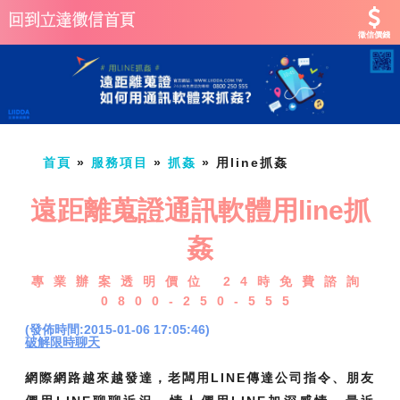
徵信價錢
首頁
»
服務項目
»
抓姦
»
用line抓姦
遠距離蒐證通訊軟體用line抓
姦
專業辦案透明價位 24時免費諮詢
0800-250-555
(發佈時間:2015-01-06 17:05:46)
破解限時聊天
網際網路越來越發達，老闆用LINE傳達公司指令、朋友