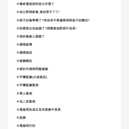
※最終還是抓到老公外遇了
※老公對我家暴,真的受不了了!
※孩子好像學壞了?有沒有不要傷害我與孩子的辦法?
※快要與女友結婚了?我懷疑他對我不坦承!
※我好像被人跟蹤了
※感情破壞
※感情挽回
※疑難雜症
※探討外遇與問題婚姻
※手機監聽(介紹產品)
※手機監聽案例
※尋人案例
※包二奶案例
※通姦罪的成立並非想像中容易
※捉猴
※通姦現行犯