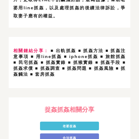
婆用line抓姦，以及處理抓姦的後續法律訴訟，爭
取妻子應有的權益。
相關鏈結分享：
■ 出軌抓姦
■ 抓姦方法
■ 抓姦注
意事項
■ 用line抓姦
■ iphone抓姦
■ 旅館抓姦
■ 民宅抓姦
■ 抓姦實錄
■ 抓猴實錄
■ 抓姦手段
■
抓姦求償
■ 抓姦調查
■ 抓姦問題
■ 抓姦風險
■ 抓
姦觸法
■ 套房抓姦
捉姦抓姦相關分享
老婆捉姦
合法抓姦