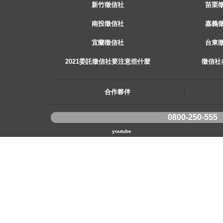
新竹徵信社
苗栗
南投徵信社
嘉義
宜蘭徵信社
台東
2021委託徵信社要注意些什麼
徵信社
合作夥伴
0800-250-555
youtube
《桃園徵信》桃園市桃園區中平路102號2F
《台北徵信》臺北市中山區長安東路二段173號3樓
《高雄徵信》高雄市苓雅區建國一路139號2樓-2
《新竹徵信》北區林森路203號4樓之2
《台中徵信》台中市北屯區中清路二段31號
《台南徵信》台南市中西區中山路91號2樓
《基隆徵信》仁愛區仁一路109號2樓
《香港徵信》100 Queen's Road Central,6th,12th,&15th Floors,Central