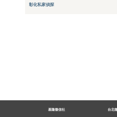
彰化私家偵探
基隆徵信社
台北