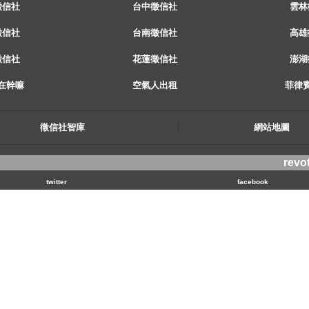
徵信社
台中徵信社
雲林
徵信社
台南徵信社
高雄
徵信社
花蓮徵信社
澎湖
在幹嘛
空氣人出租
菲律
徵信社智庫
網站地圖
revo
twitter
facebook