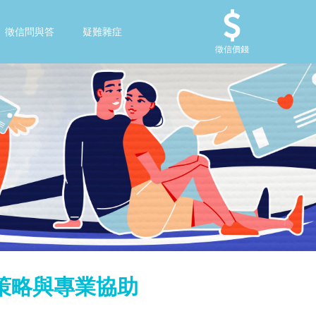
徵信問與答
疑難雜症
徵信價錢
策略與專業協助