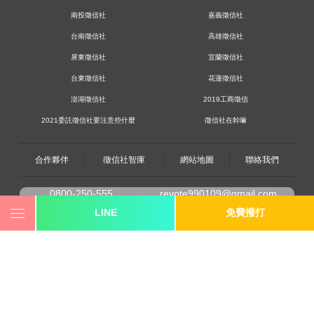
南投徵信社
嘉義徵信社
台南徵信社
高雄徵信社
屏東徵信社
宜蘭徵信社
台東徵信社
花蓮徵信社
澎湖徵信社
2019工商徵信
2021委託徵信社要注意些什麼
徵信社在幹嘛
合作夥伴
徵信社智庫
網站地圖
聯絡我們
0800-250-555
revote990109@gmail.com
LINE
免費撥打
youtube
twitter
facebook
line
《桃園徵信》桃園市桃園區中平路102號2F
《台北徵信》臺北市中山區長安東路二段173號3樓
《高雄徵信》高雄市苓雅區建國一路139號2樓-2
《新竹徵信》香山區東華路6號