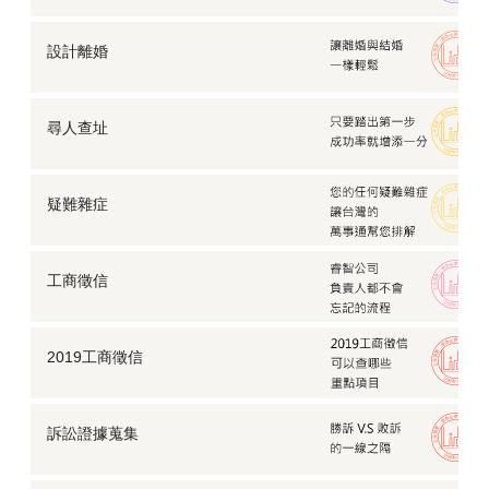
設計離婚
尋人查址
疑難雜症
工商徵信
2019工商徵信
訴訟證據蒐集