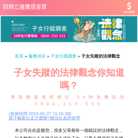
徵信價錢
首頁
»
服務項目
»
子女行蹤調查
»
子女失蹤的法律觀念
子女失蹤的法律觀念你知道
嗎？
專業辦案透明價位 24時免費諮詢
0800-250-555
(發佈時間:2019-05-27 15:55:08)
孩子離家出走怎麼辦?徵信社為您效勞
本公司在此提醒您，很多父母都有一個錯誤的法律觀念，