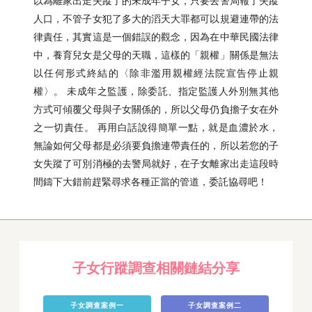
以為離家出走失蹤了的未成年子女，只要去警局報了失蹤
人口，不管子女犯了多大的滔天大罪都可以規避連帶的法
律責任，其實這是一個錯誤的觀念，因為在中華民國法律
中，養育兒女是父母的天職，這樣的「親權」關係是無法
以任何形式終結的〈除非濫用親權經法院宣告停止親
權〉。 未成年之監護，除委託、指定監護人外別無其他
方式可傾覆父母與子女關係的，所以父母仍負擔子女在外
之一切責任。 再用白話說得簡單一點，就是血濃於水，
無論如何父母都是必須要負擔連帶責任的，所以若您的子
女失蹤了可別消極的去警局就好，在子女離家出走這段時
間鑄下大錯前趕緊尋求各種正當的管道，委託協尋吧！
子女行蹤調查相關鏈結分享
子女調查案例一
子女調查案例二