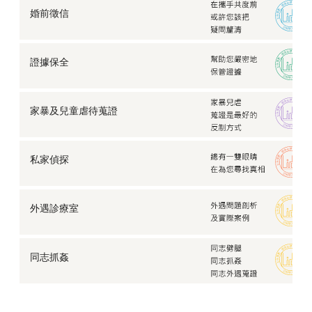
婚前徵信
證據保全
家暴及兒童虐待蒐證
私家偵探
外遇診療室
同志抓姦