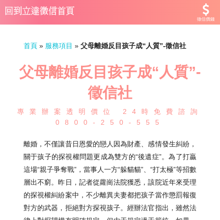
徵信價錢
首頁
»
服務項目
»
父母離婚反目孩子成“人質”-徵信社
父母離婚反目孩子成“人質”-
徵信社
專業辦案透明價位 24時免費諮詢
0800-250-555
離婚，不僅讓昔日恩愛的戀人因為財產、感情發生糾紛，
關于孩子的探視權問題更成為雙方的“後遺症”。為了打贏
這場“親子爭奪戰”，當事人一方“躲貓貓”、“打太極”等招數
層出不窮。昨日，記者從蘿崗法院獲悉，該院近年來受理
的探視權糾紛案中，不少離異夫妻都把孩子當作懲罰報復
對方的武器，拒絕對方探視孩子。經辦法官指出，雖然法