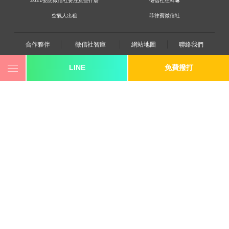
2021委託徵信社要注意些什麼
徵信社在幹嘛
空氣人出租
菲律賓徵信社
合作夥伴
徵信社智庫
網站地圖
聯絡我們
LINE
免費撥打
0800-250-555
revote990109@gmail.com
youtube
twitter
facebook
line
《桃園徵信》桃園市桃園區中平路102號2F
《台北徵信》臺北市中山區長安東路二段173號3樓
《高雄徵信》高雄市苓雅區建國一路139號2樓-2
《新竹徵信》北區林森路203號4樓之2
《台中徵信》台中市西區台灣大道一段726號三樓之1
《基隆徵信》仁愛區仁一路109號2樓
《香港徵信》100 Queen's Road Central,6th,12th,&15th
Floors,Central
《日本徵信》30/F Shinjuku Park Tower,3-7-1 Nishi-
Shinjuku,Shinjuku-ku,Tokyo,163-1030