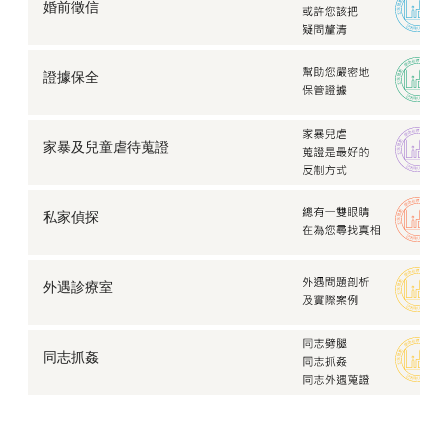
婚前徵信
證據保全
家暴及兒童虐待蒐證
私家偵探
外遇診療室
同志抓姦