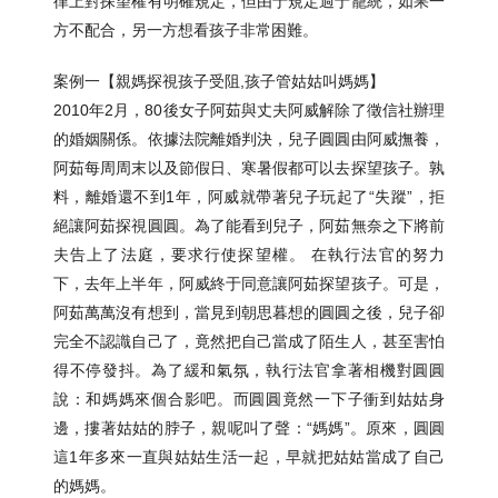
律上對探望權有明確規定，但由于規定過于籠統，如果一
方不配合，另一方想看孩子非常困難。
案例一【親媽探視孩子受阻,孩子管姑姑叫媽媽】
2010年2月，80後女子阿茹與丈夫阿威解除了徵信社辦理
的婚姻關係。依據法院離婚判決，兒子圓圓由阿威撫養，
阿茹每周周末以及節假日、寒暑假都可以去探望孩子。孰
料，離婚還不到1年，阿威就帶著兒子玩起了“失蹤”，拒
絕讓阿茹探視圓圓。為了能看到兒子，阿茹無奈之下將前
夫告上了法庭，要求行使探望權。 在執行法官的努力
下，去年上半年，阿威終于同意讓阿茹探望孩子。可是，
阿茹萬萬沒有想到，當見到朝思暮想的圓圓之後，兒子卻
完全不認識自己了，竟然把自己當成了陌生人，甚至害怕
得不停發抖。為了緩和氣氛，執行法官拿著相機對圓圓
說：和媽媽來個合影吧。而圓圓竟然一下子衝到姑姑身
邊，摟著姑姑的脖子，親呢叫了聲：“媽媽”。原來，圓圓
這1年多來一直與姑姑生活一起，早就把姑姑當成了自己
的媽媽。