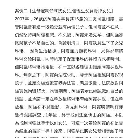
案例二【生母雇狗仔隊找女兒,發現生父竟賣掉女兒】
2007年，26歲的阿霞與年長其16歲的工友阿強相識，盡
管阿強曾有過一段婚史並有兩個兒子，但阿霞並不在意，
仍然堅持與阿強相戀。不久後，阿霞未婚先孕，但阿強卻
懷疑孩子不是自己的。為證明清白，阿霞執意生下了女兒
琳琳。 因為生活拮據，阿霞無力撫養琳琳，只得忍痛將
琳琳交給阿強，同時約定了探望琳琳的具體方式和時間。
但阿強將琳琳抱走後，卻一直以各種理由拒絕阿霞探視琳
琳。無奈之下，阿霞向法院求助。鑒于阿強拒絕阿霞探視
孩子，並屢次編造謊言糊弄法官，態度傲慢，法院故對阿
強實施拘留15天。拘留期間，阿強表示已經認識到自己的
錯誤，並承諾一定在釋放後將琳琳帶給阿霞探視，但在釋
放後，阿強卻不見蹤影。 為見到琳琳，阿霞聘請狗仔隊
進行跟蹤調查，1年後，終于找到逃至佛山的阿強。本以
為找到阿強就等于找到女兒，可這一次帶給阿霞的卻是更
為嚴重的當頭一棒！原來，阿強早已將女兒變相賣給了增