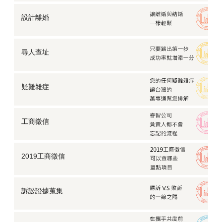
設計離婚
尋人查址
疑難雜症
工商徵信
2019工商徵信
訴訟證據蒐集