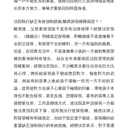
城一戶不能生育的家庭。後經法院執行人員與增城當地派
出所多方努力，琳琳才重新回到阿霞身邊。
法院執行缺乏有效強制措施,離異探視權難保證？！
離異後，父母要探望孩子是否有法律保障？經辦法官指
出，《婚姻法》明確規定探視權，即離婚後不直接撫養子
女的父或母，有探望子女的權利，另一方有協助的義務。
但是，在現實生活中，不直接撫養小孩的一方被剝奪探望
權的案例卻時有發生。 結合近年來蘿崗區法院受理的探
視權案例，經辦法官指出，不少離異夫妻往往存在巨大仇
視心理，將拒絕探視孩子變成懲罰對方、報復對方的武
器，例如有的當事人會給孩子灌輸一些另一方不好的言
論，從而使對方在孩子心裏留下極壞的印象，導致孩子本
身也不配合探視，甚至反感、恐懼探視。還有的當事人直
接變更住所、工作及聯係方式，使法院及申請探視一方都
無法查找到其下落，從而無法行使探視權。 雖然法律上
對探望權有明確規定，但由于規定過于籠統，探視權糾紛
案還缺乏強制執行的有效措施。經辦法官表示，對于普通