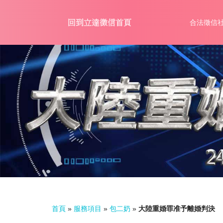
合法徵信
首頁
»
服務項目
»
包二奶
»
大陸重婚罪准予離婚判決