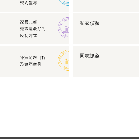
私家偵探
同志抓姦