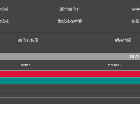
徵信社
新竹徵信社
台中
徵信社
徵信社在幹嘛
空氣
徵信社智庫
網站地圖
rev
twitter
facebook
kyo,163-1030
kati city
隱私權政策
© 2007, 立達【
徵信社
】power by 立達SEO