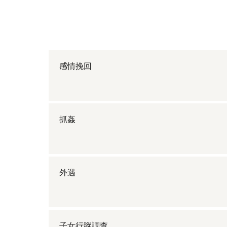
感情挽回
抓姦
外遇
子女行蹤調查