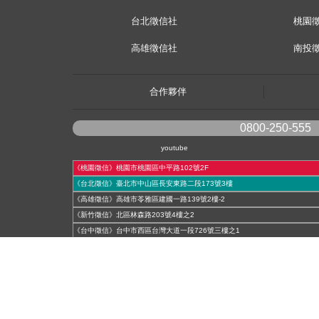
台北徵信社
桃園
高雄徵信社
南投
合作夥伴
0800-250-555
youtube
《桃園徵信》桃園市桃園區中平路102號2F
《台北徵信》臺北市中山區長安東路二段173號3樓
《高雄徵信》高雄市苓雅區建國一路139號2樓-2
《新竹徵信》北區林森路203號4樓之2
《台中徵信》台中市西區台灣大道一段726號三樓之1
《基隆徵信》仁愛區仁一路109號2樓
《香港徵信》100 Queen's Road Central,6th,12th,&15th Floors,Central
《日本徵信》30/F Shinjuku Park Tower,3-7-1 Nishi-Shinjuku,Shinjuku-ku,To
《菲律賓分公司》20A Eton Parkview, 115 Gamboa street, Legaspi Village ma