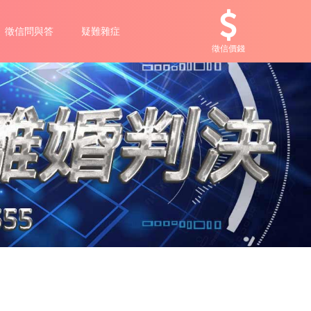
徵信問與答
疑難雜症
徵信價錢