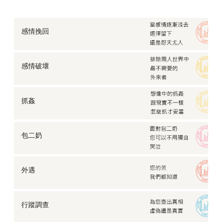
感情挽回
感情破壞
抓姦
包二奶
外遇
行蹤調查