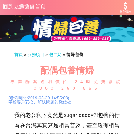
徵信價錢
首頁
»
服務項目
»
包二奶
»
情婦包養
配偶包養情婦
專業辦案透明價位 24時免費諮詢
0800-250-555
(發佈時間:2019-05-29 14:55:08)
帶給客戶安心、解決問題的徵信社
我的老公私下竟然是sugar daddy?!包養的行
為在台灣其實算是相當普及，甚至還有相當