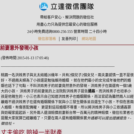
帶給客戶安心、解決問題的徵信社
用盡心力只為提供您最安心的徵信服務
24小時免費諮詢0800-250-555
營業時間
二十四小時
徵信部落格
│
友善列印
│
網站地圖
前妻意外發現小孩
(發佈時間:2015-01-13 17:05:46)
-----------------------------------------------------------------------------------------------
桃園一名洪姓男子與太太結婚20幾年，共有2個兒子2個女兒，兩夫妻感情一直不是很
好，不過兩夫婦為了小孩還是勉強維持婚姻 ，就在他們最小的女兒成年後他們的婚
姻也話下了句點，不料洪姓男子的前妻竟然意外的發現，洪姓男子在面還有一個5歲
大的小孩， 洪姓男子的前妻氣的上法院對洪姓男子提告
通姦
，而洪姓男子也坦承小
孩是他親生的，小三也表示自己知道洪姓男子也婚姻關係，而法官認為雖然兩人以經
離婚不過洪姓男子在還有婚姻關係下就與小三發生關係並且還生下小孩，不但危害兩
人婚姻，有傷害配偶權， 更是對這段婚姻不尊重，所以將洪姓男子與小三依通姦罪
與妨礙家庭起訴，另外兩人還須賠償前妻新台幣一百萬元的精神賠償，徵信社業者也
提醒大家就算已經離婚了，只要在兩人還有婚姻關係實
外遇都可以提出證據提告。-
徵信社。
丈夫偷吃 賠掉一半財產