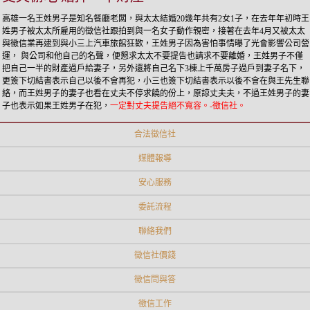
高雄一名王姓男子是知名餐廳老闆，與太太結婚20幾年共有2女1子，在去年年初時王
姓男子被太太所雇用的徵信社跟拍到與一名女子動作親密，接著在去年4月又被太太
與徵信業再逮到與小三上汽車旅館狂歡，王姓男子因為害怕事情曝了光會影響公司營
運， 與公司和他自己的名聲，便懇求太太不要提告也請求不要離婚，王姓男子不僅
把自己一半的財產過戶給妻子，另外還將自己名下3棟上千萬房子過戶到妻子名下，
更簽下切結書表示自己以後不會再犯，小三也簽下切結書表示以後不會在與王先生聯
絡，而王姓男子的妻子也看在丈夫不停求饒的份上，原諒丈夫夫，不過王姓男子的妻
子也表示如果王姓男子在犯，
一定對丈夫提告絕不寬容。-徵信社。
合法徵信社
媒體報導
安心服務
委託流程
聯絡我們
徵信社價錢
徵信問與答
徵信工作