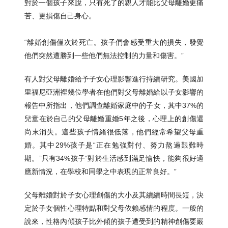
對於一個孩子來說，只有死了的親人才能比父母離婚更痛
苦、更損傷自己身心。
“離婚創傷僅次於死亡。孩子們會感受重大的損失，發覺
他們突然遭勝到一些他們無法控制的力量和傷害。”
有人對父母離婚給予子女心理影響進行持續研究。美國加
里福尼亞洲裡幾位學者在他們對父母離婚給以子女影響的
報告中所指出，他們調查離婚家庭中的子女，其中37%的
兒童在於自己的父母離婚重婚5年之後，心理上的創傷還
尚末消失。這些孩子情緒很低落，他們經常希望父母重
婚。其中29%孩子是“正在勉強對付、努力熬過艱難時
期。”只有34%孩子“對於生活感到滿足愉快，能夠很好適
應新情況，在學校和同學之中表現的正常良好。”
父母離婚對於子女心理創傷的大小及其續續時間長短，決
定於子女個性心理特點和對父母依賴感情的程度。一般的
說來，性格內傾孩子比外傾的孩子遭受到的精神創傷要嚴