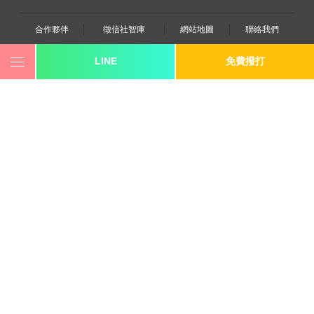
合作夥伴
徵信社智庫
網站地圖
聯絡我們
LINE
免費撥打
0800-250-555
revote990109@gmail.com
youtube
twitter
facebook
line
《桃園徵信》桃園市桃園區中平路102號2F
《台北徵信》臺北市中山區長安東路二段173號3樓
《高雄徵信》高雄市苓雅區建國一路139號2樓-2
《新竹徵信》北區林森路203號4樓之2
《台中徵信》台中市北屯區中清路二段31號
《台南徵信》台南市中西區中山路91號2樓
《基隆徵信》仁愛區仁一路109號2樓
《香港徵信》100 Queen's Road Central,6th,12th,&15th
Floors,Central
《日本徵信》30/F Shinjuku Park Tower,3-7-1 Nishi-
Shinjuku,Shinjuku-ku,Tokyo,163-1030