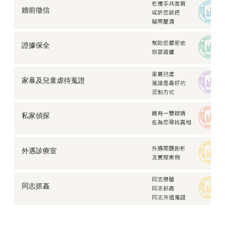
婚前徵信
證據保全
家暴及兒童虐待蒐證
私家偵探
外遇診療室
同志抓姦