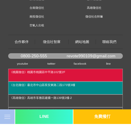
台南徵信社
高雄徵信社
南投徵信社
徵信社在幹嘛
空氣人出租
合作夥伴
徵信社智庫
網站地圖
聯絡我們
0800-250-555
revote990109@gmail.com
youtube
twitter
facebook
line
《桃園徵信》桃園市桃園區中平路102號2F
《台北徵信》臺北市中山區長安東路二段173號3樓
《高雄徵信》高雄市苓雅區建國一路139號2樓-2
《新竹徵信》北區林森路203號4樓之2
LINE
免費撥打
《台中徵信》台中市西區台灣大道一段726號三樓之1