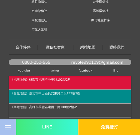
新竹徵信社
台中徵信社
台南徵信社
高雄徵信社
南投徵信社
徵信社在幹嘛
空氣人出租
合作夥伴
徵信社智庫
網站地圖
聯絡我們
0800-250-555
revote990109@gmail.com
youtube
twitter
facebook
line
《桃園徵信》桃園市桃園區中平路102號2F
《台北徵信》臺北市中山區長安東路二段173號3樓
《高雄徵信》高雄市苓雅區建國一路139號2樓-2
《新竹徵信》北區林森路203號4樓之2
LINE
免費撥打
《台中徵信》台中市西區台灣大道一段726號三樓之1