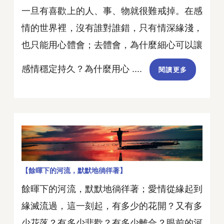
一旦有喜歡上的人、事、物就很難戒掉。在感
情的世界裡，沒有誰對誰錯，只有情深緣淺，
也只能用心體會；去體會，為什麼細心可以讓
感情穩定持久？為什麼用心 ....
閱讀更多
【餘暉下的河流，默默地徜徉著】
餘暉下的河流，默默地徜徉著；愛情從緣起到
緣滅流過，這一刻起，有多少的花開？又有多
少花落？有多少悲歡？有多少離合？眼前的河