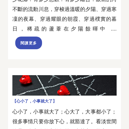
不斷的流動川息，穿梭過溫暖的夕陽、穿過寒
凜的夜幕、穿過耀眼的朝霞、穿過樸實的暮
日，稀疏的蘆葦在夕陽餘暉中 ....
閱讀更多
【心小了，小事就大了】
心小了，小事就大了；心大了，大事都小了；
很多事情只要你放下心，就豁達了。看淡世間