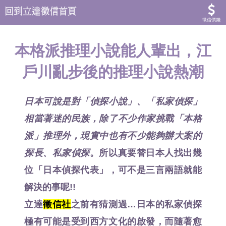
徵信價錢
本格派推理小說能人輩出，江
戶川亂步後的推理小說熱潮
日本可說是對「偵探小說」、「私家偵探」
相當著迷的民族，除了不少作家挑戰「本格
派」推理外，現實中也有不少能夠辦大案的
探長、私家偵探
。所以真要替日本人找出幾
位「
日本偵探代表
」，可不是三言兩語就能
解決的事呢!!
立達
徵信社
之前有猜測過…日本的私家偵探
極有可能是受到西方文化的啟發，而隨著愈