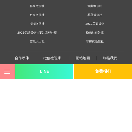
屏東徵信社
宜蘭徵信社
台東徵信社
花蓮徵信社
澎湖徵信社
2019工商徵信
2021委託徵信社要注意些什麼
徵信社在幹嘛
空氣人出租
菲律賓徵信社
合作夥伴
徵信社智庫
網站地圖
聯絡我們
LINE
免費撥打
0800-250-555
revote990109@gmail.com
youtube
twitter
facebook
line
《桃園徵信》桃園市桃園區中平路102號2F
《台北徵信》台北市大同區重慶北路三段278號九F之2
《高雄徵信》苓雅區成功一路232號4樓之1
《新竹徵信》香山區東華路6號
《台中徵信》台中市西區台灣大道一段726號三樓之1
《香港徵信》100 Queen's Road Central,6th,12th,&15th Floors,Central
《日本徵信》30/F Shinjuku Park Tower,3-7-1 Nishi-Shinjuku,Shinjuku-ku,Tokyo,163-