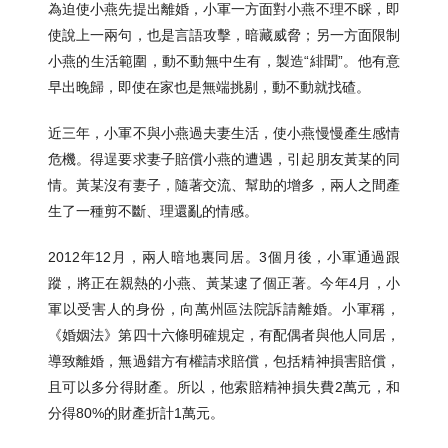
為迫使小燕先提出離婚，小軍一方面對小燕不理不睬，即
使說上一兩句，也是言語攻擊，暗藏威脅；另一方面限制
小燕的生活範圍，動不動無中生有，製造“緋聞”。他有意
早出晚歸，即使在家也是無端挑剔，動不動就找碴。
近三年，小軍不與小燕過夫妻生活，使小燕慢慢產生感情
危機。得逞要求妻子賠償小燕的遭遇，引起朋友黃某的同
情。黃某沒有妻子，隨著交流、幫助的增多，兩人之間產
生了一種剪不斷、理還亂的情感。
2012年12月，兩人暗地裏同居。3個月後，小軍通過跟
蹤，將正在親熱的小燕、黃某逮了個正著。今年4月，小
軍以受害人的身份，向萬州區法院訴請離婚。小軍稱，
《婚姻法》第四十六條明確規定，有配偶者與他人同居，
導致離婚，無過錯方有權請求賠償，包括精神損害賠償，
且可以多分得財產。所以，他索賠精神損失費2萬元，和
分得80%的財產折計1萬元。