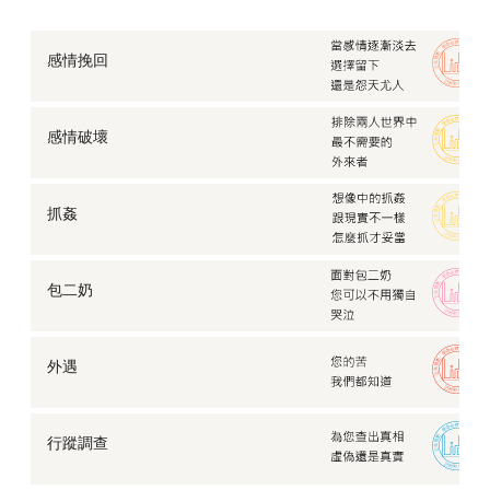
感情挽回
感情破壞
抓姦
包二奶
外遇
行蹤調查