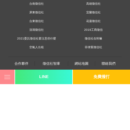
台南徵信社
高雄徵信社
屏東徵信社
宜蘭徵信社
台東徵信社
花蓮徵信社
澎湖徵信社
2019工商徵信
2021委託徵信社要注意些什麼
徵信社在幹嘛
空氣人出租
菲律賓徵信社
合作夥伴
徵信社智庫
網站地圖
聯絡我們
LINE
免費撥打
0800-250-555
revote990109@gmail.com
youtube
twitter
facebook
line
《桃園徵信》桃園市桃園區中平路102號2F
《台北徵信》臺北市中山區長安東路二段173號3樓
《高雄徵信》高雄市苓雅區建國一路139號2樓-2
《新竹徵信》北區林森路203號4樓之2