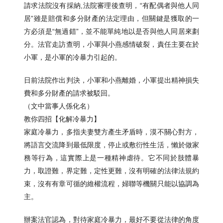
請求法院沒有採納,法院審理後查明，“有配偶者與他人同
居”雖是賠償和多分財產的法定理由，但關鍵是獲取的一
方必須是“無過錯”，並不能單純地以是否與他人同居來劃
分。法官走訪查明，小軍與小燕感情破裂，責任主要在於
小軍，是小軍的冷暴力引起的。
日前法院作出判決，小軍和小燕離婚，小軍提出精神損失
費和多分財產的請求被駁回。
（文中當事人係化名）
教你四招【化解冷暴力】
家庭冷暴力，多指夫妻雙方產生矛盾時，漠不關心對方，
將語言交流降到最低限度，停止或敷衍性生活，懶於做家
務等行為，這實際上是一種精神虐待。它不同於肢體暴
力，取證難，界定難，定性更難，沒有明確的法律法規約
束，沒有有章可循的維權流程，婦聯等機關只能以協調為
主。
辦案法官認為，對待家庭冷暴力，最好不要從法律的角度