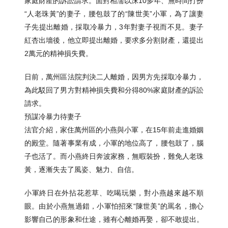
家庭財產的訴訟請求。面對相濡以沫10多年、無時間打扮
“人老珠黃”的妻子，腰包鼓了的“陳世美”小軍，為了讓妻
子先提出離婚，採取冷暴力，3年對妻子視而不見。妻子
紅杏出墻後，他立即提出離婚，要求多分割財產，還提出
2萬元的精神損失費。
日前，萬州區法院判決二人離婚，因男方先採取冷暴力，
為此駁回了男方對精神損失費和分得80%家庭財產的訴訟
請求。
預謀冷暴力待妻子
法官介紹，家住萬州區的小燕與小軍，在15年前走進婚姻
的殿堂。隨著事業有成，小軍的地位高了，腰包鼓了，腦
子也活了。而小燕終日奔波家務，無暇裝扮，難免人老珠
黃，逐漸失去了風姿、魅力、自信。
小軍終日在外拈花惹草、吃喝玩樂，對小燕越來越不順
眼。由於小燕無過錯，小軍怕招來“陳世美”的罵名，擔心
影響自己的形象和仕途，雖有心離婚再娶，卻不敢提出。