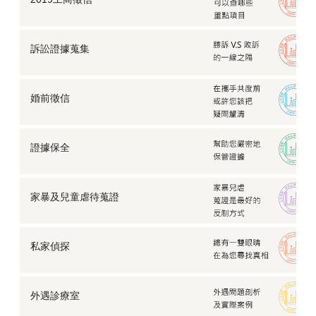
訴訟證據蒐集
婚前徵信
證據保全
家暴及兒童虐待蒐證
私家偵探
外遇診療室