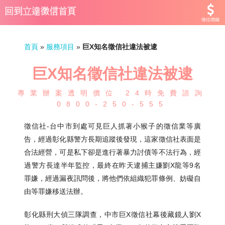
徵信價錢
首頁
»
服務項目
»
巨X知名徵信社違法被逮
巨X知名徵信社違法被逮
專業辦案透明價位 24時免費諮詢
0800-250-555
徵信社-台中市到處可見巨人抓著小猴子的徵信業等廣
告，經過彰化縣警方長期追蹤後發現，這家徵信社表面是
合法經營，可是私下卻是進行著暴力討債等不法行為，經
過警方長達半年監控，最終在昨天逮捕主嫌劉X龍等9名
罪嫌，經過漏夜訊問後，將他們依組織犯罪條例、妨礙自
由等罪嫌移送法辦。
彰化縣刑大偵三隊調查，中市巨X徵信社幕後藏鏡人劉X