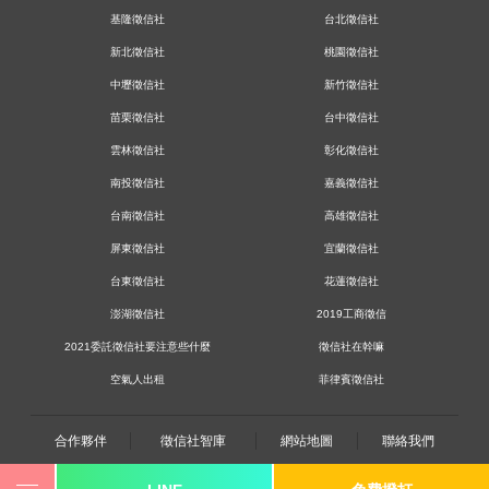
基隆徵信社
台北徵信社
新北徵信社
桃園徵信社
中壢徵信社
新竹徵信社
苗栗徵信社
台中徵信社
雲林徵信社
彰化徵信社
南投徵信社
嘉義徵信社
台南徵信社
高雄徵信社
屏東徵信社
宜蘭徵信社
台東徵信社
花蓮徵信社
澎湖徵信社
2019工商徵信
2021委託徵信社要注意些什麼
徵信社在幹嘛
空氣人出租
菲律賓徵信社
合作夥伴
徵信社智庫
網站地圖
聯絡我們