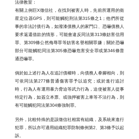
法律教室：
有關上例巨X徵信社，在找到被害人時，先前所運用的衛
星定位器GPS，則可能觸犯刑法第315條之1；他們所從
事的非法討債行為，如潑漆債務人的家門口、恐嚇債務人
要求返還借款的情形，可能會違反同法第313條妨害信用
罪、第309條公然侮辱罪等妨害名譽相關罪嫌；關於恐嚇
部分可能觸犯同法第305條恐嚇危害安全罪或第346條普
通恐嚇罪。
倘於如上述行為人在追討債權時，向債務人拳腳相向，則
可依同法第277條普通傷害罪予以追究；或於進行追討
時，行為人有運用暴力脅迫等武力行為，迫使被害人從事
特定行為，如簽立本票、或強押被害上車等不法行為，則
有可能觸犯同法第304條強制罪。
另外，比較特殊的是該徵信社相當有組織，及系統來進行
犯罪，所以亦可適用組織犯罪防制條例第2、第3條予以起
訴。