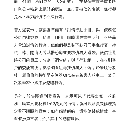
龍（41歲）所組成的「天X企業」，在整個中市等重要路
口與公車站牌上張貼的廣告，並打著徵信的名號，進行卻
是私下暴力討債等不法行為。
警方還表示，該集團準備有「討債行動手冊」與「債務催
公司自律規範」給員工細讀，同時還在書中明訂，不得暴
力脅迫討債的行為，但他們卻是私下夥同同事進行著，持
棍、棒、開山刀等武器恐嚇並要求債務人還錢。徵信社還
將公司的員工，分為「調查組」與「行動組」，在收到客
戶的委託書後，就請調查組尋找債務人下落，於發現行蹤
後，就偷偷的將衛星定位器GPS裝在被害人的車上，於是
跟蹤至家中潑漆及恐嚇行為。
另外，該集團還刊登廣告，表示可以「代客出氣」的服
務，民眾只要花費1至2萬元的行情，就可以派員去修理指
定看不順眼的對象；如有感情糾紛，還能偽裝成情敵，甚
至假扮第三者，介入其中的感情世界。