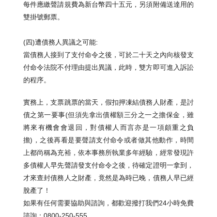
每件應繳聲請規費為新台幣四十五元，另須附備送達用的
雙掛號郵票。
(四)遭債務人異議之可能:
當債務人接到了支付命令之後，可於二十天之內向核發支
付命令法院不付理由提出異議，此時，雙方即可進入訴訟
的程序。
實務上，支票跳票的當天，假扣押凍結債務人財產，是討
債之第一要事(但須先拿出債權額三分之一之擔保金，雖
將來有機會會退回，對債權人而言亦是一項頗重之負
擔)，之後再看是要聲請支付命令或者做其他動作，時間
上都尚稱為充裕，依本事務所執業多年經驗，經常發現許
多債權人早先聲請發支付命令之後，待確定證明一拿到，
才來查封債務人之財產，竟然是為時已晚，債務人早已經
脫產了！
如果有任何需要協助與諮詢，都歡迎撥打我們24小時免費
諮詢：0800-250-555。