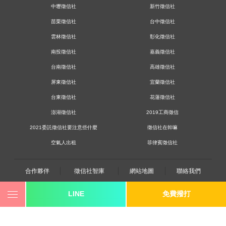
中壢徵信社
新竹徵信社
苗栗徵信社
台中徵信社
雲林徵信社
彰化徵信社
南投徵信社
嘉義徵信社
台南徵信社
高雄徵信社
屏東徵信社
宜蘭徵信社
台東徵信社
花蓮徵信社
澎湖徵信社
2019工商徵信
2021委託徵信社要注意些什麼
徵信社在幹嘛
空氣人出租
菲律賓徵信社
合作夥伴
徵信社智庫
網站地圖
聯絡我們
LINE
免費撥打
0800-250-555
revote990109@gmail.com
youtube
twitter
facebook
line
《桃園徵信》桃園市桃園區中平路102號2F