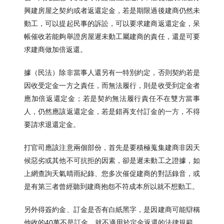
興建房屋之契約或者返還定金，若是期限過後建商仍然未
動工，可以提起民事的訴訟，可以要求建商返還定金，呆
帳催收若能夠舉證房屋遲未動工屬建商的責任，還是可要
求建商做加倍返還。
據（民法）除非當事人還另有一特別約定，否則契約若是
因收受定金一方之責任，而無法履行，則是收受到定金者
應加倍返還定金；若是契約無法履行責任不在雙方當事
人，仍然應該返還定金，若是錯再支付訂金的一方，不得
要請求退還定金。
打官司應該注意兩個部份，首先是要積極蒐集建商非因天
候惡劣或其他不可抗拒的因素，卻是遲未動工之證據，如
上網查詢天氣晴雨紀錄、您多次催促建商的對話錄音，或
是有第三者曾經聽到建商抱怨不符成本所以就不想動工。
另外得簽約金、訂金是否有白紙黑字，是因建商可能辯稱
他收的40萬不是訂金，就不適用於定金返還的法律規範。