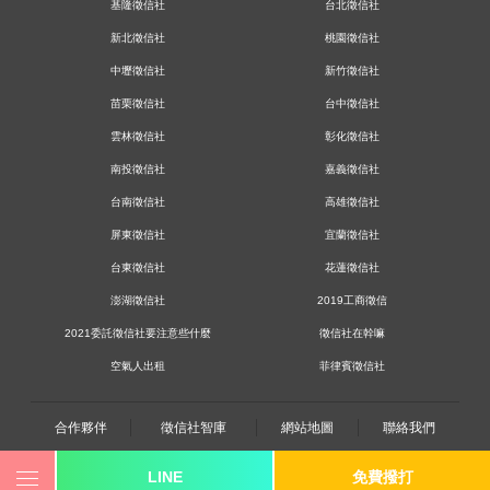
基隆徵信社
台北徵信社
新北徵信社
桃園徵信社
中壢徵信社
新竹徵信社
苗栗徵信社
台中徵信社
雲林徵信社
彰化徵信社
南投徵信社
嘉義徵信社
台南徵信社
高雄徵信社
屏東徵信社
宜蘭徵信社
台東徵信社
花蓮徵信社
澎湖徵信社
2019工商徵信
2021委託徵信社要注意些什麼
徵信社在幹嘛
空氣人出租
菲律賓徵信社
合作夥伴
徵信社智庫
網站地圖
聯絡我們
LINE
免費撥打
0800-250-555
revote990109@gmail.com