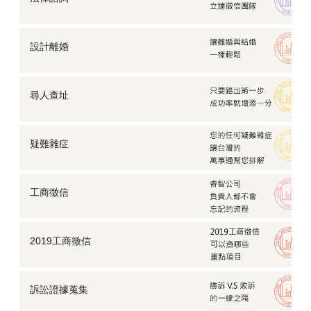
設計離婚
尋人查址
疑難雜症
工商徵信
2019工商徵信
訴訟證據蒐集