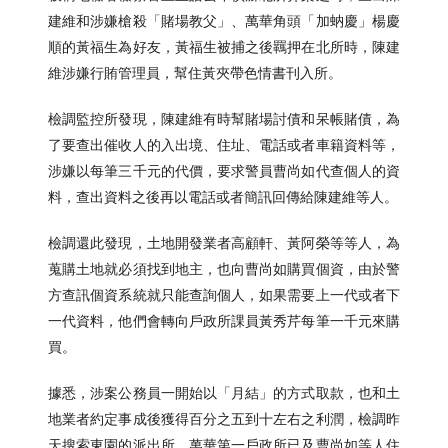
建維和涉嫌槍殺「賭場教父」、萬華角頭「加蚋慶」楊慶
順的黃福生為好友，黃福生被捕之後羈押在北所時，陳建
維涉嫌行賄管理員，幫住黃夾帶色情書刊入所。
檢調監控所發現，陳建維有時幫賭場討債和呆帳賭債，為
了要查出催收人的入出境、住址、電話或者車籍資料等，
涉嫌以每筆三千元的代價，要求警員曹尚如代查個人的資
料，查出資料之後再以電話或者簡訊回傳給陳建維等人。
檢調還此發現，土地開發業者高顧軒、黃阿榮等等人，為
蒐購土地就必須找到地主，也向曹尚如購買個資，由於警
方查訊個資系統就只能查詢個人，如果需要上一代或者下
一代資料，他們會轉向戶政所課員黃秀芹每筆一千元來購
買。
據悉，涉案公務員一開始以「月結」的方式取款，也和土
地業者約定事成後獲得百分之五到十左右之利潤，檢調昨
天搜索東園的派出所、萬華第一戶政所已及曹尚如等人住