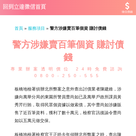
徵信價錢
首頁
»
服務項目
»
警方涉嫌賣百筆個資 賺討債錢
警方涉嫌賣百筆個資 賺討債
錢
專業辦案透明價位 24時免費諮詢
0800-250-555
板橋地檢署偵辦北所弊案之意外查出討債業者陳建維，涉
嫌向萬華分局的東園所警員曹尚如已及萬華戶政所課員黃
秀芹行賄，取得民眾個資據以做索債，其中曹尚如涉嫌販
售了近百筆資料，獲利了數十萬元，檢察官訊後諭令曹尚
如以五萬元做交保。
板橋地檢署檢察官王正皓去年偵辦北所弊案之時，查出陳