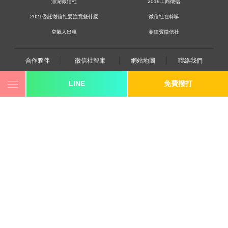
澎湖徵信社
2019工商徵信
2021委託徵信社要注意些什麼
徵信社在幹嘛
空氣人出租
菲律賓徵信社
合作夥伴
徵信社智庫
網站地圖
聯絡我們
LINE
免費撥打
0800-250-555
revote990109@gmail.com
youtube
twitter
facebook
line
《桃園徵信》桃園市桃園區中平路102號2F
《台北徵信》臺北市中山區長安東路二段173號3樓
《高雄徵信》高雄市苓雅區建國一路139號2樓-2
《新竹徵信》北區林森路203號4樓之2
《台中徵信》台中市西區台灣大道一段726號三樓之1
《基隆徵信》仁愛區仁一路109號2樓
《香港徵信》100 Queen's Road Central,6th,12th,&15th
Floors,Central