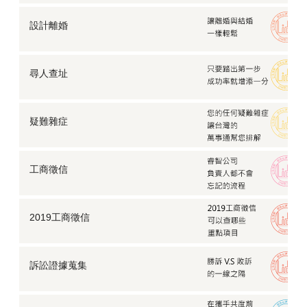
設計離婚
尋人查址
疑難雜症
工商徵信
2019工商徵信
訴訟證據蒐集