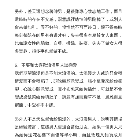
另外，整天還想念著帥男，是很難專心致志地工作，而且
還時時的存在不安感，潛意識裡總怕帥男跑掉了，或別人
會來做勾引。弄不好的，惶惶然不可而終日，恨不得每時
每刻都陪在帥男有身邊才好，失去很多本屬於女人東西，
比如說女性的驕傲、自尊、撒嬌、裝癡。失去了做女人很
多樂趣，很多事也就做不成。
6、不要和太喜歡浪漫男人談戀愛
我們期望浪漫但是不能太浪漫的。太浪漫之人或許只會種
情愛而不會種稻子，頭說頭願意變成一張小板凳來給你擱
腳，心說心願意變成一隻小布包來給你插針，可就是不會
變成桌飯菜給你填肚子，詩意有加而糧草不足，風雅而且
窮酸，中愛卻不中嫁。
另外人不是天生就會給浪漫的，太浪漫男人，說明其情場
是經驗豐富，這樣男人更適合當做朋友。如果一個男人只
為給你送花在樓下而傻等半小時，而且玫瑰又錯買成月