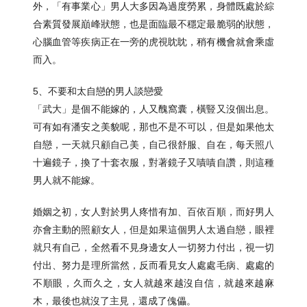
外，「有事業心」男人大多因為過度勞累，身體既處於綜
合素質發展巔峰狀態，也是面臨最不穩定最脆弱的狀態，
心腦血管等疾病正在一旁的虎視眈眈，稍有機會就會乘虛
而入。
5、不要和太自戀的男人談戀愛
「武大」是個不能嫁的，人又醜窩囊，橫豎又沒個出息。
可有如有潘安之美貌呢，那也不是不可以，但是如果他太
自戀，一天就只顧自己美，自己很舒服、自在，每天照八
十遍鏡子，換了十套衣服，對著鏡子又嘖嘖自讚，則這種
男人就不能嫁。
婚姻之初，女人對於男人疼惜有加、百依百順，而好男人
亦會主動的照顧女人，但是如果這個男人太過自戀，眼裡
就只有自己，全然看不見身邊女人一切努力付出，視一切
付出、努力是理所當然，反而看見女人處處毛病、處處的
不順眼，久而久之，女人就越來越沒自信，就越來越麻
木，最後也就沒了主見，還成了傀儡。