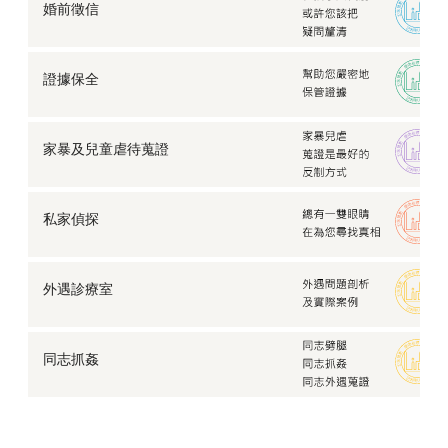
婚前徵信
證據保全
家暴及兒童虐待蒐證
私家偵探
外遇診療室
同志抓姦