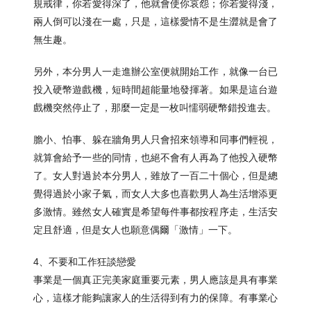
規戒律，你若愛得深了，他就會使你哀怨；你若愛得淺，
兩人倒可以淺在一處，只是，這樣愛情不是生澀就是會了
無生趣。
另外，本分男人一走進辦公室便就開始工作，就像一台已
投入硬幣遊戲機，短時間超能量地發揮著。如果是這台遊
戲機突然停止了，那麼一定是一枚叫懦弱硬幣錯投進去。
膽小、怕事、躲在牆角男人只會招來領導和同事們輕視，
就算會給予一些的同情，也絕不會有人再為了他投入硬幣
了。女人對過於本分男人，雖放了一百二十個心，但是總
覺得過於小家子氣，而女人大多也喜歡男人為生活增添更
多激情。雖然女人確實是希望每件事都按程序走，生活安
定且舒適，但是女人也願意偶爾「激情」一下。
4、不要和工作狂談戀愛
事業是一個真正完美家庭重要元素，男人應該是具有事業
心，這樣才能夠讓家人的生活得到有力的保障。有事業心