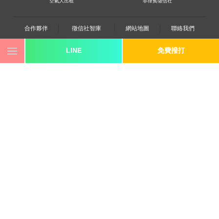
空氣人出租
菲律賓徵信社
合作夥伴
徵信社智庫
網站地圖
聯絡我們
LINE
免費撥打
0800-250-555
revote990109@gmail.com
youtube
twitter
facebook
line
《桃園徵信》桃園市桃園區中平路102號2F
《台北徵信》臺北市中山區長安東路二段173號3樓
《高雄徵信》高雄市苓雅區建國一路139號2樓-2
《新竹徵信》北區林森路203號4樓之2
《台中徵信》台中市西區台灣大道一段726號三樓之1
《香港徵信》100 Queen's Road Central,6th,12th,&15th
Floors,Central
《日本徵信》30/F Shinjuku Park Tower,3-7-1 Nishi-
Shinjuku,Shinjuku-ku,Tokyo,163-1030
《菲律賓分公司》20A Eton Parkview, 115 Gamboa street,
Legaspi Village makati city