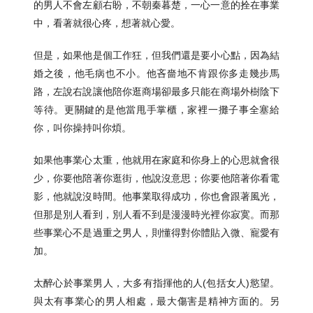
的男人不會左顧右盼，不朝秦暮楚，一心一意的拴在事業
中，看著就很心疼，想著就心愛。
但是，如果他是個工作狂，但我們還是要小心點，因為結
婚之後，他毛病也不小。他吝嗇地不肯跟你多走幾步馬
路，左說右說讓他陪你逛商場卻最多只能在商場外樹陰下
等待。更關鍵的是他當甩手掌櫃，家裡一攤子事全塞給
你，叫你操持叫你煩。
如果他事業心太重，他就用在家庭和你身上的心思就會很
少，你要他陪著你逛街，他說沒意思；你要他陪著你看電
影，他就說沒時間。他事業取得成功，你也會跟著風光，
但那是別人看到，別人看不到是漫漫時光裡你寂寞。而那
些事業心不是過重之男人，則懂得對你體貼入微、寵愛有
加。
太醉心於事業男人，大多有指揮他的人(包括女人)慾望。
與太有事業心的男人相處，最大傷害是精神方面的。另