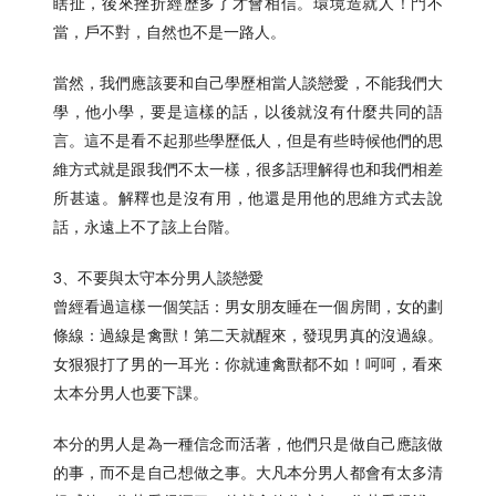
瞎扯，後來挫折經歷多了才會相信。環境造就人！門不
當，戶不對，自然也不是一路人。
當然，我們應該要和自己學歷相當人談戀愛，不能我們大
學，他小學，要是這樣的話，以後就沒有什麼共同的語
言。這不是看不起那些學歷低人，但是有些時候他們的思
維方式就是跟我們不太一樣，很多話理解得也和我們相差
所甚遠。解釋也是沒有用，他還是用他的思維方式去說
話，永遠上不了該上台階。
3、不要與太守本分男人談戀愛
曾經看過這樣一個笑話：男女朋友睡在一個房間，女的劃
條線：過線是禽獸！第二天就醒來，發現男真的沒過線。
女狠狠打了男的一耳光：你就連禽獸都不如！呵呵，看來
太本分男人也要下課。
本分的男人是為一種信念而活著，他們只是做自己應該做
的事，而不是自己想做之事。大凡本分男人都會有太多清