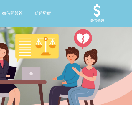
徵信問與答
疑難雜症
徵信價錢