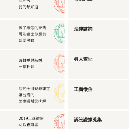
法律諮詢
尋人查址
工商徵信
訴訟證據蒐集