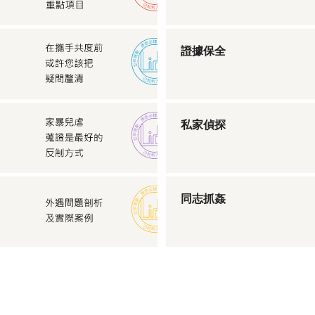
證據保全
私家偵探
同志抓姦