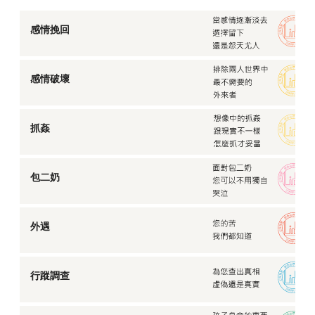
感情挽回
感情破壞
抓姦
包二奶
外遇
行蹤調查