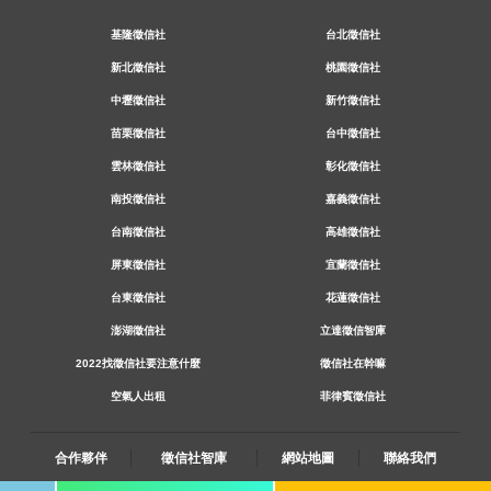
基隆徵信社
台北徵信社
新北徵信社
桃園徵信社
中壢徵信社
新竹徵信社
苗栗徵信社
台中徵信社
雲林徵信社
彰化徵信社
南投徵信社
嘉義徵信社
台南徵信社
高雄徵信社
屏東徵信社
宜蘭徵信社
台東徵信社
花蓮徵信社
澎湖徵信社
立達徵信智庫
2022找徵信社要注意什麼
徵信社在幹嘛
空氣人出租
菲律賓徵信社
合作夥伴
徵信社智庫
網站地圖
聯絡我們