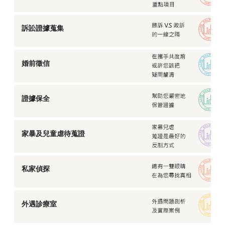
訴訟證據蒐集
婚前徵信
證據保全
家暴及兒童虐待蒐證
私家偵探
外遇診療室