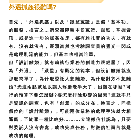
外遇抓姦很難嗎?
首先，「外遇抓姦」以及「跟監蒐證」是偏「基本功」
的服務，換言之…調查團隊照本份蒐證、跟監，掌握資
訊，或是進一步的抓姦在床，都有賴扎實的功夫，有就
有、沒有就沒有，裏頭當然也考驗調查員的靈光一閃或
是處理亂流的能力，但基本功相當吃重。
但「設計離婚」就有賴執行業務的創造力跟經歷了，因
為「外遇」、「跟監」有既定的範本，但設計離婚就沒
那麼簡單了，為什麼委託人想離婚、為什麼對方不想離
婚?光這兩點就足以讓人琢磨老半天了，困難在哪裡?可
行的預算下要怎麼辦?要怎麼排除影響的因素?這就不只
是資訊的調查，也有「創意」的成分在，換言之，同樣
價位的「設計離婚」，可能兩位業務的處理手法就大相
逕庭，至於哪一種比較好……….立達徵信社認為，只要
對委託人沒有害處，成功完成任務，對徵信社而言就是
成功的處理。