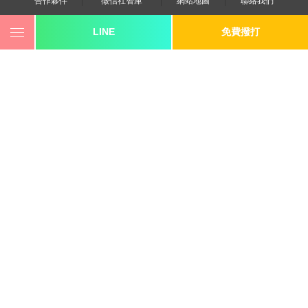
合作夥伴
徵信社智庫
網站地圖
聯絡我們
LINE
免費撥打
0800-250-555
revote990109@gmail.com
youtube
twitter
facebook
line
《桃園徵信》桃園市桃園區中平路102號2F
《台北徵信》臺北市中山區長安東路二段173號3樓
《高雄徵信》高雄市苓雅區建國一路139號2樓-2
《新竹徵信》北區林森路203號4樓之2
《台中徵信》台中市西區台灣大道一段726號三樓之1
《基隆徵信》仁愛區仁一路109號2樓
《香港徵信》100 Queen's Road Central,6th,12th,&15th
Floors,Central
《日本徵信》30/F Shinjuku Park Tower,3-7-1 Nishi-
Shinjuku,Shinjuku-ku,Tokyo,163-1030
《菲律賓分公司》20A Eton Parkview, 115 Gamboa street,
Legaspi Village makati city