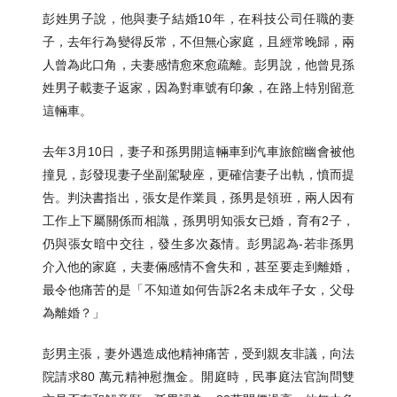
彭姓男子說，他與妻子結婚10年，在科技公司任職的妻
子，去年行為變得反常，不但無心家庭，且經常晚歸，兩
人曾為此口角，夫妻感情愈來愈疏離。彭男說，他曾見孫
姓男子載妻子返家，因為對車號有印象，在路上特別留意
這輛車。
去年3月10日，妻子和孫男開這輛車到汽車旅館幽會被他
撞見，彭發現妻子坐副駕駛座，更確信妻子出軌，憤而提
告。判決書指出，張女是作業員，孫男是領班，兩人因有
工作上下屬關係而相識，孫男明知張女已婚，育有2子，
仍與張女暗中交往，發生多次姦情。彭男認為-若非孫男
介入他的家庭，夫妻倆感情不會失和，甚至要走到離婚，
最令他痛苦的是「不知道如何告訴2名未成年子女，父母
為離婚？」
彭男主張，妻外遇造成他精神痛苦，受到親友非議，向法
院請求80 萬元精神慰撫金。開庭時，民事庭法官詢問雙