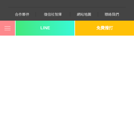
合作夥伴
徵信社智庫
網站地圖
聯絡我們
LINE
免費撥打
0800-250-555
revote990109@gmail.com
youtube
twitter
facebook
line
《桃園徵信》桃園市桃園區中平路102號2F
《台北徵信》台北市大同區重慶北路三段278號九F之2
《高雄徵信》高雄市苓雅區建國一路139號2樓-2
《新竹徵信》香山區東華路6號
《台中徵信》台中市西區台灣大道一段726號三樓之1
《香港徵信》100 Queen's Road Central,6th,12th,&15th
Floors,Central
《日本徵信》30/F Shinjuku Park Tower,3-7-1 Nishi-
Shinjuku,Shinjuku-ku,Tokyo,163-1030
《菲律賓分公司》20A Eton Parkview, 115 Gamboa street,
Legaspi Village makati city